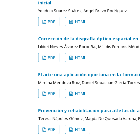
inicial
Yoadnia Suárez Suárez, Ángel Bravo Rodríguez
PDF
HTML
Corrección de la disgrafia óptico espacial en
Lilibet Nieves Álvarez Borboña., Miladis Fornaris Mén
PDF
HTML
El arte una aplicación oportuna en la forma
Mirelna Mendoza Ruiz, Daniel Sebastián García Torres
PDF
HTML
Prevención y rehabilitación para atletas de 
Teresa Nápoles Gómez, Magda De Quesada Varona, Ros
PDF
HTML