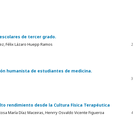
 escolares de tercer grado.
dez, Félix Lázaro Huepp Ramos
2
ción humanista de estudiantes de medicina.
3
alto rendimiento desde la Cultura Física Terapéutica
a María Díaz Maceiras, Henrry Osvaldo Vicente Figueroa
4