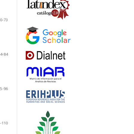
0-73
4-84
5-96
-110