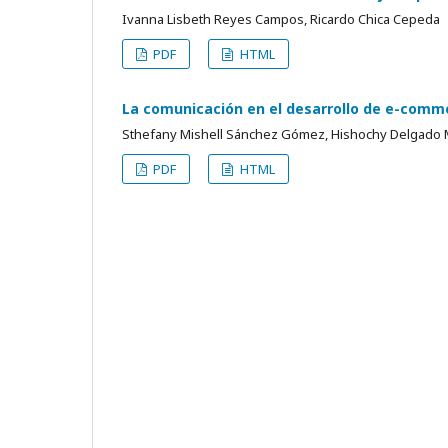
Ivanna Lisbeth Reyes Campos, Ricardo Chica Cepeda
PDF
HTML
La comunicación en el desarrollo de e-comme
Sthefany Mishell Sánchez Gómez, Hishochy Delgado M
PDF
HTML