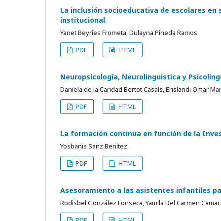
La inclusión socioeducativa de escolares en 
institucional.
Yanet Beyries Frometa, Dulayna Pineda Ramos
PDF
HTML
Neuropsicología, Neurolinguistica y Psicoling
Daniela de la Caridad Bertot Casals, Erislandi Omar M
PDF
HTML
La formación continua en función de la Inves
Yosbanis Sanz Benítez
PDF
HTML
Asesoramiento a las asistentes infantiles pa
Rodisbel González Fonseca, Yamila Del Carmen Camac
PDF
HTML