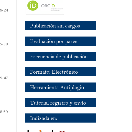
9-24
5-38
9-47
8-59