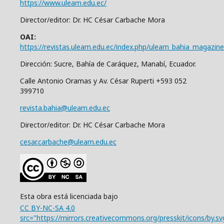
https://www.uleam.edu.ec/
Director/editor: Dr. HC César Carbache Mora
OAI:
https://revistas.uleam.edu.ec/index.php/uleam_bahia_magazine
Dirección: Sucre, Bahía de Caráquez, Manabí, Ecuador.
Calle Antonio Oramas y Av. César Ruperti +593 052
399710
revista.bahia@uleam.edu.ec
Director/editor: Dr. HC César Carbache Mora
cesar.carbache@uleam.edu.ec
Esta obra está licenciada bajo
CC BY-NC-SA 4.0
src="https://mirrors.creativecommons.org/presskit/icons/by.sv