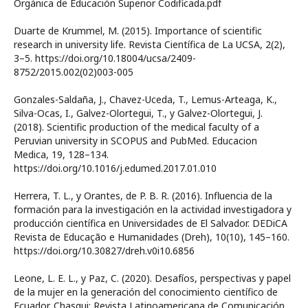
Orgánica de Educación Superior Codificada.pdf
Duarte de Krummel, M. (2015). Importance of scientific
research in university life. Revista Científica de La UCSA, 2(2),
3–5. https://doi.org/10.18004/ucsa/2409-
8752/2015.002(02)003-005
Gonzales-Saldaña, J., Chavez-Uceda, T., Lemus-Arteaga, K.,
Silva-Ocas, I., Galvez-Olortegui, T., y Galvez-Olortegui, J.
(2018). Scientific production of the medical faculty of a
Peruvian university in SCOPUS and PubMed. Educacion
Medica, 19, 128–134.
https://doi.org/10.1016/j.edumed.2017.01.010
Herrera, T. L., y Orantes, de P. B. R. (2016). Influencia de la
formación para la investigación en la actividad investigadora y
producción científica en Universidades de El Salvador. DEDiCA
Revista de Educação e Humanidades (Dreh), 10(10), 145–160.
https://doi.org/10.30827/dreh.v0i10.6856
Leone, L. E. L., y Paz, C. (2020). Desafíos, perspectivas y papel
de la mujer en la generación del conocimiento científico de
Ecuador. Chasqui: Revista Latinoamericana de Comunicación,