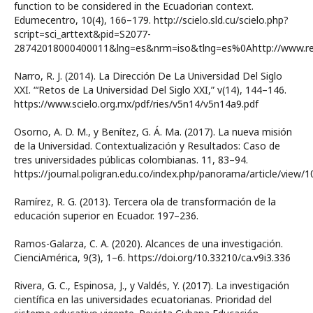
function to be considered in the Ecuadorian context.
Edumecentro, 10(4), 166–179. http://scielo.sld.cu/scielo.php?
script=sci_arttext&pid=S2077-
28742018000400011&lng=es&nrm=iso&tlng=es%0Ahttp://www.re
Narro, R. J. (2014). La Dirección De La Universidad Del Siglo
XXI. “‘Retos de La Universidad Del Siglo XXI,” v(14), 144–146.
https://www.scielo.org.mx/pdf/ries/v5n14/v5n14a9.pdf
Osorno, A. D. M., y Benítez, G. Á. Ma. (2017). La nueva misión
de la Universidad. Contextualización y Resultados: Caso de
tres universidades públicas colombianas. 11, 83–94.
https://journal.poligran.edu.co/index.php/panorama/article/view/
Ramírez, R. G. (2013). Tercera ola de transformación de la
educación superior en Ecuador. 197–236.
Ramos-Galarza, C. A. (2020). Alcances de una investigación.
CienciAmérica, 9(3), 1–6. https://doi.org/10.33210/ca.v9i3.336
Rivera, G. C., Espinosa, J., y Valdés, Y. (2017). La investigación
científica en las universidades ecuatorianas. Prioridad del