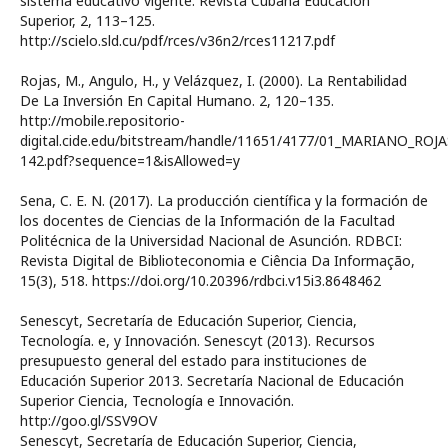
sistema educativo vigente. Revista Cubana Educación
Superior, 2, 113–125.
http://scielo.sld.cu/pdf/rces/v36n2/rces11217.pdf
Rojas, M., Angulo, H., y Velázquez, I. (2000). La Rentabilidad
De La Inversión En Capital Humano. 2, 120–135.
http://mobile.repositorio-
digital.cide.edu/bitstream/handle/11651/4177/01_MARIANO_ROJA
142.pdf?sequence=1&isAllowed=y
Sena, C. E. N. (2017). La producción científica y la formación de
los docentes de Ciencias de la Información de la Facultad
Politécnica de la Universidad Nacional de Asunción. RDBCI:
Revista Digital de Biblioteconomia e Ciência Da Informação,
15(3), 518. https://doi.org/10.20396/rdbci.v15i3.8648462
Senescyt, Secretaría de Educación Superior, Ciencia,
Tecnología. e, y Innovación. Senescyt (2013). Recursos
presupuesto general del estado para instituciones de
Educación Superior 2013. Secretaría Nacional de Educación
Superior Ciencia, Tecnología e Innovación.
http://goo.gl/SSV9OV
Senescyt, Secretaría de Educación Superior, Ciencia,