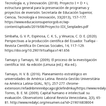
Tecnología. e, y Innovación. (2018). Proyecto I + D + i,
estructura general para la presenación de programas y
proyectos de inversión. Secretaría de Educación Superior,
Ciencia, Tecnología e Innovación, 33(2013), 157–177.
https://www.educacionsuperior.gob.ec/wp-
content/uploads/2019/08/Proyecto-IDI_Senplades.pdf
Simbaña, G. V. P., Espinosa, C. K. S., y Vinueza, C. D. E. (2020).
Perspectivas a la producción científica del Ecuador. Tsafiqui -
Revista Científica En Ciencias Sociales, 14, 117–129.
https://doi.org/10.29019/tsafiqui.v14i1.656
Tamayo y Tamayo, M. (2009). El proceso de la investigación
científica: Vol. 4a edición (Limusa (ed.); 4ta ed.).
Tamayo, H. V. B. (2016). Planeamiento estratégico en
universidades de América Latina. Revista Gestão Universitária
na América Latina-GUAL, 9(1), 257-277. chrome-
extension://efaidnbmnnnibpcajpcglclefindmkaj/https://www.redal
Torres, B. E. M. (2009). Capital humano e intelectual: su
evaluación. Observatorio Laboral Revista Venezolana, 2(3), 65-
81. http://www.redalyc.org/resumen.oa?id=219016838004