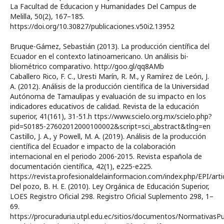
La Facultad de Educacion y Humanidades Del Campus de
Melilla, 50(2), 167–185.
https://doi.org/10.30827/publicaciones.v50i2.13952
Bruque-Gámez, Sebastián (2013). La producción científica del
Ecuador en el contexto latinoamericano. Un análisis bi-
bliométrico comparativo. http://goo.gl/qq8AMb
Caballero Rico, F. C., Uresti Marín, R. M., y Ramírez de León, J.
A. (2012). Análisis de la producción científica de la Universidad
Autónoma de Tamaulipas y evaluación de su impacto en los
indicadores educativos de calidad. Revista de la educación
superior, 41(161), 31-51.h ttps://www.scielo.org.mx/scielo.php?
pid=S0185-27602012000100002&script=sci_abstract&tlng=en
Castillo, J. A., y Powell, M. A. (2019). Análisis de la producción
científica del Ecuador e impacto de la colaboración
internacional en el periodo 2006-2015. Revista española de
documentación científica, 42(1), e225-e225.
https://revista.profesionaldelainformacion.com/index.php/EPI/arti
Del pozo, B. H. E. (2010). Ley Orgánica de Educación Superior,
LOES Registro Oficial 298. Registro Oficial Suplemento 298, 1–
69.
https://procuraduria.utpl.edu.ec/sitios/documentos/NormativasPu