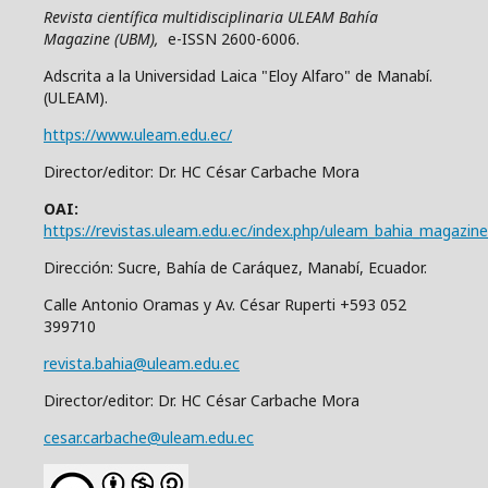
Revista científica multidisciplinaria ULEAM Bahía
Magazine (UBM),
e-ISSN 2600-6006.
Adscrita a la Universidad Laica "Eloy Alfaro" de Manabí.
(ULEAM).
https://www.uleam.edu.ec/
Director/editor: Dr. HC César Carbache Mora
OAI:
https://revistas.uleam.edu.ec/index.php/uleam_bahia_magazine
Dirección: Sucre, Bahía de Caráquez, Manabí, Ecuador.
Calle Antonio Oramas y Av. César Ruperti +593 052
399710
revista.bahia@uleam.edu.ec
Director/editor: Dr. HC César Carbache Mora
cesar.carbache@uleam.edu.ec