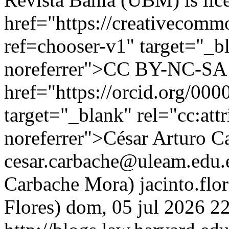
href="https://creativecommo
ref=chooser-v1" target="_b
noreferrer">CC BY-NC-SA 
href="https://orcid.org/00
target="_blank" rel="cc:at
noreferrer">César Arturo 
cesar.carbache@uleam.edu.
Carbache Mora)
jacinto.fl
Flores)
dom, 05 jul 2026 2