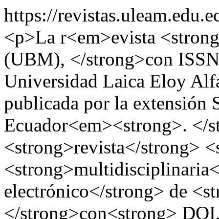
https://revistas.uleam.edu
<p>La r<em>evista <stro
(UBM), </strong>con ISSN 
Universidad Laica Eloy Alf
publicada por la extensión 
Ecuador<em><strong>. </s
<strong>revista</strong> <
<strong>multidisciplinaria
electrónico</strong> de <st
</strong>con<strong> DOI, 