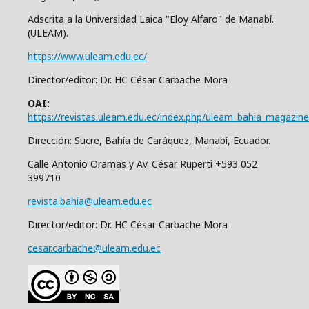
Adscrita a la Universidad Laica "Eloy Alfaro" de Manabí.
(ULEAM).
https://www.uleam.edu.ec/
Director/editor: Dr. HC César Carbache Mora
OAI:
https://revistas.uleam.edu.ec/index.php/uleam_bahia_magazine
Dirección: Sucre, Bahía de Caráquez, Manabí, Ecuador.
Calle Antonio Oramas y Av. César Ruperti +593 052
399710
revista.bahia@uleam.edu.ec
Director/editor: Dr. HC César Carbache Mora
cesar.carbache@uleam.edu.ec