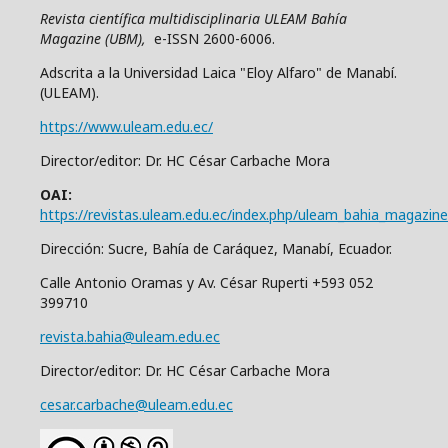
Revista científica multidisciplinaria ULEAM Bahía
Magazine (UBM),
e-ISSN 2600-6006.
Adscrita a la Universidad Laica "Eloy Alfaro" de Manabí.
(ULEAM).
https://www.uleam.edu.ec/
Director/editor: Dr. HC César Carbache Mora
OAI:
https://revistas.uleam.edu.ec/index.php/uleam_bahia_magazine
Dirección: Sucre, Bahía de Caráquez, Manabí, Ecuador.
Calle Antonio Oramas y Av. César Ruperti +593 052
399710
revista.bahia@uleam.edu.ec
Director/editor: Dr. HC César Carbache Mora
cesar.carbache@uleam.edu.ec