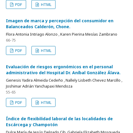
PDF
HTML
Imagen de marca y percepción del consumidor en
Balanceados Calderón, Chone.
Flora Antonia Intriago Alonzo , Karen Pierina Mesías Zambrano
66-75
PDF
HTML
Evaluación de riesgos ergonómicos en el personal
administrativo del Hospital Dr. Aníbal González Álava.
Genesis Yadira Almeida Cedeño , Nallely Lisbeth Chevez Marcillo ,
Joshimar Adrián Yanchapaxi Mendoza
55-65
PDF
HTML
Índice de flexibilidad laboral de las localidades de
Escárcega y Champotón
Dulce María de Jesús Delgado Cih, Gabriela Elizabeth Mosqueda