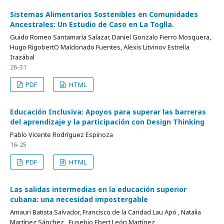
Sistemas Alimentarios Sostenibles en Comunidades
Ancestrales: Un Estudio de Caso en La Toglla.
Guido Romeo Santamaría Salazar, Daniel Gonzalo Fierro Mosquera,
Hugo RigobertO Maldonado Fuentes, Alexis Litvinov Estrella
Irazábal
26-31
PDF
HTML
Educación Inclusiva: Apoyos para superar las barreras
del aprendizaje y la participación con Design Thinking
Pablo Vicente Rodríguez Espinoza
16-25
PDF
HTML
Las salidas intermedias en la educación superior
cubana: una necesidad impostergable
Amauri Batista Salvador, Francisco de la Caridad Lau Apó , Natalia
Martínez Sánchez , Eusebio Ebert León Martínez