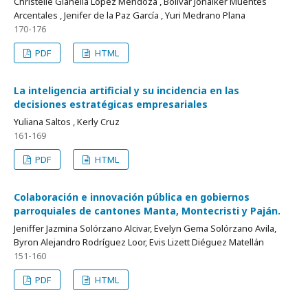
Christelle Gianella López Mendoza , Bolívar Jonaiker Muentes
Arcentales , Jenifer de la Paz García , Yuri Medrano Plana
170-176
PDF
HTML
La inteligencia artificial y su incidencia en las
decisiones estratégicas empresariales
Yuliana Saltos , Kerly Cruz
161-169
PDF
HTML
Colaboración e innovación pública en gobiernos
parroquiales de cantones Manta, Montecristi y Paján.
Jeniffer Jazmina Solórzano Alcivar, Evelyn Gema Solórzano Avila,
Byron Alejandro Rodríguez Loor, Evis Lizett Diéguez Matellán
151-160
PDF
HTML