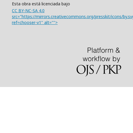
Esta obra está licenciada bajo
CC BY-NC-SA 4.0
src="https://mirrors.creativecommons.org/presskit/icons/by.sv
ref=chooser-v1" alt="">