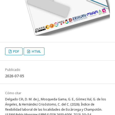
PDF
HTML
Publicado
2026-07-05
Cómo citar
Delgado Cih, D. M. de J., Mosqueda Gama, G. E., Gómez Xul, G. de los
Ángeles, & Hernández Crisóstomo, C. del C. (2026). Índice de
flexibilidad laboral de las localidades de Escárcega y Champotón.
ULEAM Bahía Magazine (UBM) E-ISSN 2600-6006
,
7
(13), 50–54.