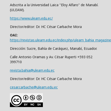
Adscrita a la Universidad Laica "Eloy Alfaro" de Manabí.
(ULEAM).
https://www.uleam.edu.ec/
Director/editor: Dr. HC César Carbache Mora
OAI:
https://revistas.uleam.edu.ec/index.php/uleam_bahia_magazine
Dirección: Sucre, Bahía de Caráquez, Manabí, Ecuador.
Calle Antonio Oramas y Av. César Ruperti +593 052
399710
revista.bahia@uleam.edu.ec
Director/editor: Dr. HC César Carbache Mora
cesar.carbache@uleam.edu.ec