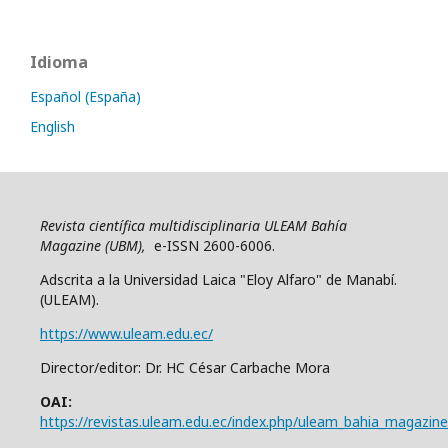
Idioma
Español (España)
English
Revista científica multidisciplinaria ULEAM Bahía
Magazine (UBM),
e-ISSN 2600-6006.
Adscrita a la Universidad Laica "Eloy Alfaro" de Manabí.
(ULEAM).
https://www.uleam.edu.ec/
Director/editor: Dr. HC César Carbache Mora
OAI:
https://revistas.uleam.edu.ec/index.php/uleam_bahia_magazine