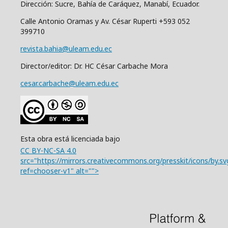
Dirección: Sucre, Bahía de Caráquez, Manabí, Ecuador.
Calle Antonio Oramas y Av. César Ruperti +593 052
399710
revista.bahia@uleam.edu.ec
Director/editor: Dr. HC César Carbache Mora
cesar.carbache@uleam.edu.ec
Esta obra está licenciada bajo
CC BY-NC-SA 4.0
src="https://mirrors.creativecommons.org/presskit/icons/by.sv
ref=chooser-v1" alt="">