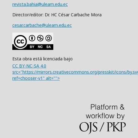
revista.bahia@uleam.edu.ec
Director/editor: Dr. HC César Carbache Mora
cesar.carbache@uleam.edu.ec
Esta obra está licenciada bajo
CC BY-NC-SA 4.0
src="https://mirrors.creativecommons.org/presskit/icons/by.sv
ref=chooser-v1" alt="">