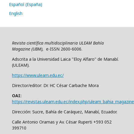
Español (España)
English
Revista científica multidisciplinaria ULEAM Bahía
Magazine (UBM),
e-ISSN 2600-6006.
Adscrita a la Universidad Laica "Eloy Alfaro" de Manabí.
(ULEAM).
https://www.uleam.edu.ec/
Director/editor: Dr. HC César Carbache Mora
OAI:
https://revistas.uleam.edu.ec/index.php/uleam_bahia_magazine
Dirección: Sucre, Bahía de Caráquez, Manabí, Ecuador.
Calle Antonio Oramas y Av. César Ruperti +593 052
399710