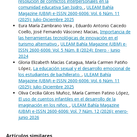
resolución de conflictos interpersonales en la
comunidad educativa San Isidro.
,
ULEAM Bahía
Magazine (UBM) e-ISSN 2600-6006: Vol. 6 Núm. 11
(2025): Julio-Diciembre 2025
Eura María Zambrano Vera , Eduardo Antonio Caicedo
Coello, José Fernando Vásconez Macias,
Importancia de
las herramientas tecnológicas de innovación en el
turismo alternativo
,
ULEAM Bahía Magazine (UBM) e-
ISSN 2600-6006: Vol. 5 Núm. 8 (2024): Enero - Junio
2024
Gloria Elizabeth Macías Catagua, María Carmen Patiño
López,
La educación sexual y el desarrollo emocional de
los estudiantes de bachillerato.
,
ULEAM Bahía
Magazine (UBM) e-ISSN 2600-6006: Vol. 6 Núm. 11
(2025): Julio-Diciembre 2025
Oliva Cecilia Gilces Muñoz, María Carmen Patino López,
El uso de cuentos infantiles en el desarrollo de la
imaginación en los niños.
,
ULEAM Bahía Magazine
(UBM) e-ISSN 2600-6006: Vol. 7 Núm. 12 (2026): enero-
junio 2026
Artículos similares