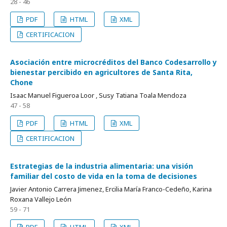
28 - 46
PDF
HTML
XML
CERTIFICACION
Asociación entre microcréditos del Banco Codesarrollo y
bienestar percibido en agricultores de Santa Rita,
Chone
Isaac Manuel Figueroa Loor , Susy Tatiana Toala Mendoza
47 - 58
PDF
HTML
XML
CERTIFICACION
Estrategias de la industria alimentaria: una visión
familiar del costo de vida en la toma de decisiones
Javier Antonio Carrera Jimenez, Ercilia María Franco-Cedeño, Karina
Roxana Vallejo León
59 - 71
PDF
HTML
XML