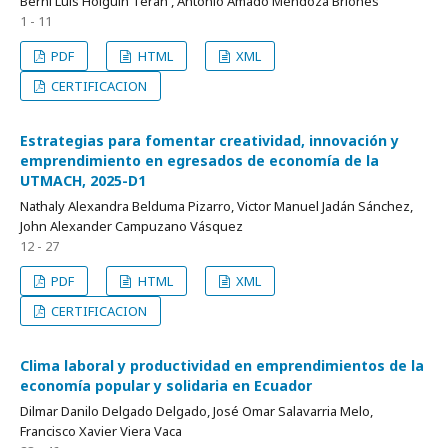
Berni Luis Holguín Terán , Antonio Amado Mendoza Briones
1 - 11
PDF
HTML
XML
CERTIFICACION
Estrategias para fomentar creatividad, innovación y
emprendimiento en egresados de economía de la
UTMACH, 2025-D1
Nathaly Alexandra Belduma Pizarro, Victor Manuel Jadán Sánchez,
John Alexander Campuzano Vásquez
12 - 27
PDF
HTML
XML
CERTIFICACION
Clima laboral y productividad en emprendimientos de la
economía popular y solidaria en Ecuador
Dilmar Danilo Delgado Delgado, José Omar Salavarria Melo,
Francisco Xavier Viera Vaca