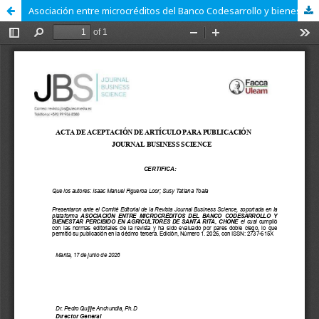
Asociación entre microcréditos del Banco Codesarrollo y bienestar percibido en agricultores de Santa Rita, Chone