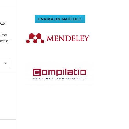
026).
nsumo
ience -