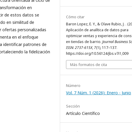
ctura orientada al ciclo de
transformación en
tir de estos datos se
Cómo citar
o en similitud de
Baron Lopez, E. Y., & Olave Rubio, J. . (2
r ofertas personalizadas
Aplicación de analítica de datos para
optimizar ventas y experiencia de co
amenta en el enfoque
en tiendas de barrio.
Journal Business Sc
a identificar patrones de
ISSN: 2737-615X
,
7
(1), 117–137.
taleciendo la fidelización
https://doi.org/10.56124/jbs.v7i1,009
Más formatos de cita
Número
Vol. 7 Núm. 1 (2026): Enero - Junio
Sección
Artículo Científico