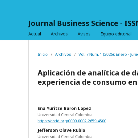
Journal Business Science - IS
Actual
Archivos
Avisos
Equipo editorial
Inicio
/
Archivos
/
Vol. 7 Núm. 1 (2026): Enero - Juni
Aplicación de analítica de 
experiencia de consumo en 
Ena Yuritze Baron Lopez
Universidad Central Colombia
https://orcid.org/0000-0002-2659-4500
Jefferson Olave Rubio
Universidad Central Colombia