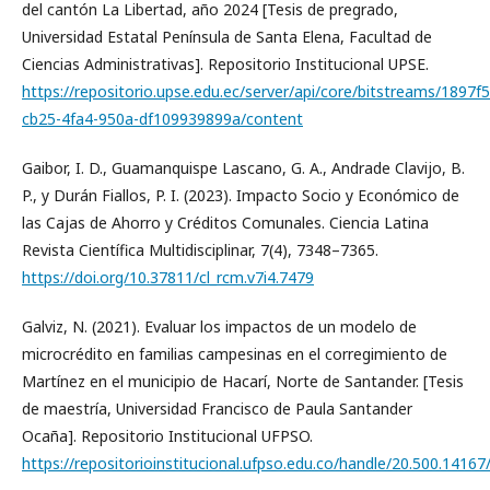
del cantón La Libertad, año 2024 [Tesis de pregrado,
Universidad Estatal Península de Santa Elena, Facultad de
Ciencias Administrativas]. Repositorio Institucional UPSE.
https://repositorio.upse.edu.ec/server/api/core/bitstreams/1897f
cb25-4fa4-950a-df109939899a/content
Gaibor, I. D., Guamanquispe Lascano, G. A., Andrade Clavijo, B.
P., y Durán Fiallos, P. I. (2023). Impacto Socio y Económico de
las Cajas de Ahorro y Créditos Comunales. Ciencia Latina
Revista Científica Multidisciplinar, 7(4), 7348–7365.
https://doi.org/10.37811/cl_rcm.v7i4.7479
Galviz, N. (2021). Evaluar los impactos de un modelo de
microcrédito en familias campesinas en el corregimiento de
Martínez en el municipio de Hacarí, Norte de Santander. [Tesis
de maestría, Universidad Francisco de Paula Santander
Ocaña]. Repositorio Institucional UFPSO.
https://repositorioinstitucional.ufpso.edu.co/handle/20.500.1416