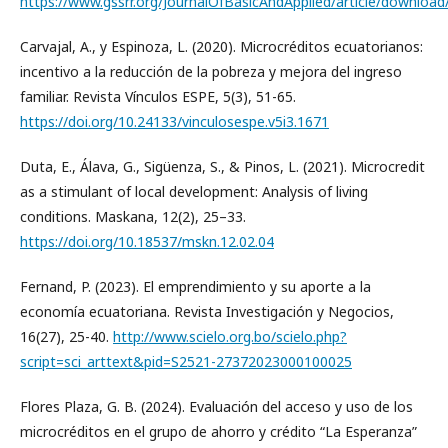
https://www.gssrr.org/JournalOfBasicAndApplied/article/downloa
Carvajal, A., y Espinoza, L. (2020). Microcréditos ecuatorianos:
incentivo a la reducción de la pobreza y mejora del ingreso
familiar. Revista Vínculos ESPE, 5(3), 51-65.
https://doi.org/10.24133/vinculosespe.v5i3.1671
Duta, E., Álava, G., Sigüenza, S., & Pinos, L. (2021). Microcredit
as a stimulant of local development: Analysis of living
conditions. Maskana, 12(2), 25–33.
https://doi.org/10.18537/mskn.12.02.04
Fernand, P. (2023). El emprendimiento y su aporte a la
economía ecuatoriana. Revista Investigación y Negocios,
16(27), 25-40.
http://www.scielo.org.bo/scielo.php?
script=sci_arttext&pid=S2521-27372023000100025
Flores Plaza, G. B. (2024). Evaluación del acceso y uso de los
microcréditos en el grupo de ahorro y crédito “La Esperanza”