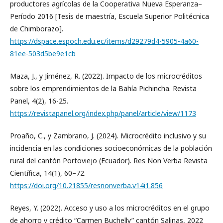
productores agrícolas de la Cooperativa Nueva Esperanza–
Período 2016 [Tesis de maestría, Escuela Superior Politécnica
de Chimborazo].
https://dspace.espoch.edu.ec/items/d29279d4-5905-4a60-
81ee-503d5be9e1cb
Maza, J., y Jiménez, R. (2022). Impacto de los microcréditos
sobre los emprendimientos de la Bahía Pichincha. Revista
Panel, 4(2), 16-25.
https://revistapanel.org/index.php/panel/article/view/1173
Proaño, C., y Zambrano, J. (2024). Microcrédito inclusivo y su
incidencia en las condiciones socioeconómicas de la población
rural del cantón Portoviejo (Ecuador). Res Non Verba Revista
Científica, 14(1), 60–72.
https://doi.org/10.21855/resnonverba.v14i1.856
Reyes, Y. (2022). Acceso y uso a los microcréditos en el grupo
de ahorro y crédito “Carmen Buchelly” cantón Salinas, 2022