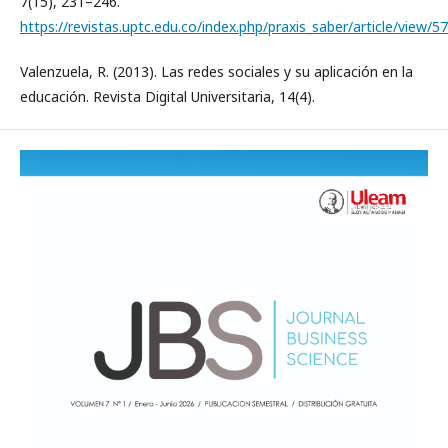
7(15), 231–246.
https://revistas.uptc.edu.co/index.php/praxis_saber/article/view/
Valenzuela, R. (2013). Las redes sociales y su aplicación en la
educación. Revista Digital Universitaria, 14(4).