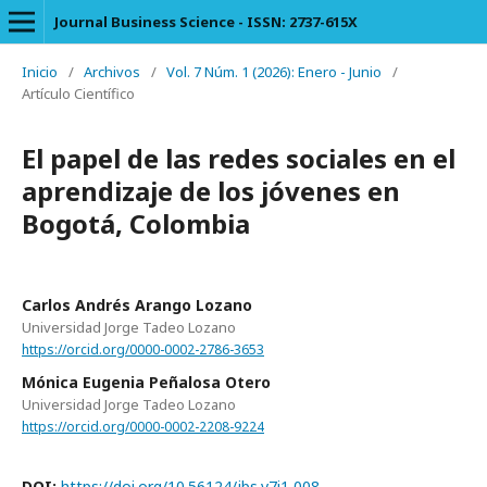
Journal Business Science - ISSN: 2737-615X
Inicio
/
Archivos
/
Vol. 7 Núm. 1 (2026): Enero - Junio
/
Artículo Científico
El papel de las redes sociales en el
aprendizaje de los jóvenes en
Bogotá, Colombia
Carlos Andrés Arango Lozano
Universidad Jorge Tadeo Lozano
https://orcid.org/0000-0002-2786-3653
Mónica Eugenia Peñalosa Otero
Universidad Jorge Tadeo Lozano
https://orcid.org/0000-0002-2208-9224
DOI:
https://doi.org/10.56124/jbs.v7i1,008