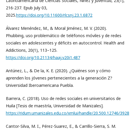
Latinoamericana de Ciencias Sociales, Niñez y Juventud, 23(1),
216-237. Epub July 03,
2025.
https://doi.org/10.11600/rlcsnj.23.1.6872
Álvarez Menéndez, M., & Moral Jiménez, M. V. (2020).
Phubbing, uso problemático de teléfonos móviles y de redes
sociales en adolescentes y déficits en autocontrol. Health and
Addictions, 20(1), 113–125.
https://doi.org/10.21134/haaj.v20i1.487
Antúnez, L., & De la, K. E. (2020). ¿Quiénes son y cómo
aprenden los jóvenes pertenecientes a la generación Z?
Universidad Iberoamericana Puebla.
Barrera, C. (2018). Uso de redes sociales en universitarios de
Huila [Tesis de maestría, Universidad de Manizales].
https://ridum.umanizales.edu.co/xmlui/handle/20.500.12746/3928
Cantor-Silva, M. I., Pérez-Suarez, E., & Carrillo-Sierra, S. M.