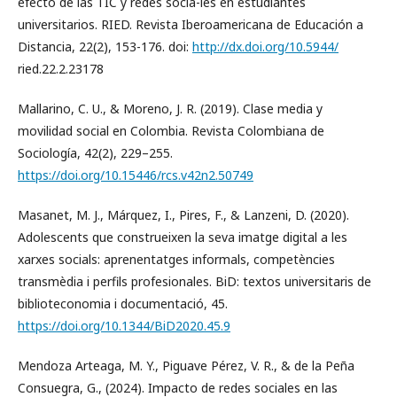
efecto de las TIC y redes socia-les en estudiantes
universitarios. RIED. Revista Iberoamericana de Educación a
Distancia, 22(2), 153-176. doi:
http://dx.doi.org/10.5944/
ried.22.2.23178
Mallarino, C. U., & Moreno, J. R. (2019). Clase media y
movilidad social en Colombia. Revista Colombiana de
Sociología, 42(2), 229–255.
https://doi.org/10.15446/rcs.v42n2.50749
Masanet, M. J., Márquez, I., Pires, F., & Lanzeni, D. (2020).
Adolescents que construeixen la seva imatge digital a les
xarxes socials: aprenentatges informals, competències
transmèdia i perfils profesionales. BiD: textos universitaris de
biblioteconomia i documentació, 45.
https://doi.org/10.1344/BiD2020.45.9
Mendoza Arteaga, M. Y., Piguave Pérez, V. R., & de la Peña
Consuegra, G., (2024). Impacto de redes sociales en las