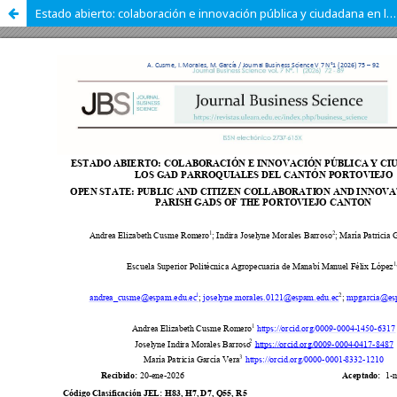
Estado abierto: colaboración e innovación pública y ciudadana en los GAD parroquiales del cantón Portoviejo