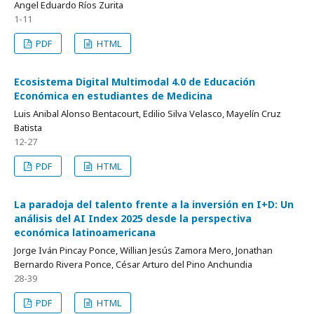
Angel Eduardo Ríos Zurita
1-11
PDF
HTML
Ecosistema Digital Multimodal 4.0 de Educación
Económica en estudiantes de Medicina
Luis Anibal Alonso Bentacourt, Edilio Silva Velasco, Mayelín Cruz
Batista
12-27
PDF
HTML
La paradoja del talento frente a la inversión en I+D: Un
análisis del AI Index 2025 desde la perspectiva
económica latinoamericana
Jorge Iván Pincay Ponce, Willian Jesús Zamora Mero, Jonathan
Bernardo Rivera Ponce, César Arturo del Pino Anchundia
28-39
PDF
HTML