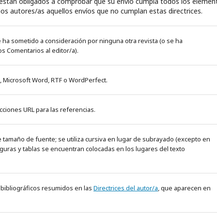
 están obligados a comprobar que su envío cumpla todos los elemen
os autores/as aquellos envíos que no cumplan estas directrices.
e ha sometido a consideración por ninguna otra revista (o se ha
s Comentarios al editor/a).
, Microsoft Word, RTF o WordPerfect.
ciones URL para las referencias.
 de tamaño de fuente; se utiliza cursiva en lugar de subrayado (excepto en
 figuras y tablas se encuentran colocadas en los lugares del texto
 y bibliográficos resumidos en las
Directrices del autor/a
, que aparecen en