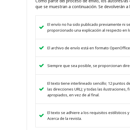
Como parte del proceso de envío, los autores/as
que se muestran a continuación. Se devolverán a l
El envío no ha sido publicado previamente ni s
proporcionado una explicación al respecto en lo
El archivo de envío está en formato OpenOffice
Siempre que sea posible, se proporcionan direc
El texto tiene interlineado sencillo; 12 puntos
las direcciones URL); y todas las ilustraciones,
apropiados, en vez de al final.
El texto se adhiere a los requisitos estilísticos
Acerca de la revista.