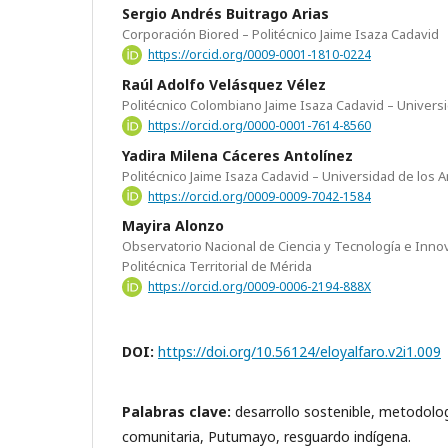
Sergio Andrés Buitrago Arias
Corporación Biored – Politécnico Jaime Isaza Cadavid
https://orcid.org/0009-0001-1810-0224
Raúl Adolfo Velásquez Vélez
Politécnico Colombiano Jaime Isaza Cadavid – Univers
https://orcid.org/0000-0001-7614-8560
Yadira Milena Cáceres Antolínez
Politécnico Jaime Isaza Cadavid – Universidad de los 
https://orcid.org/0009-0009-7042-1584
Mayira Alonzo
Observatorio Nacional de Ciencia y Tecnología e Inno
Politécnica Territorial de Mérida
https://orcid.org/0009-0006-2194-888X
DOI:
https://doi.org/10.56124/eloyalfaro.v2i1.009
Palabras clave:
desarrollo sostenible, metodolog
comunitaria, Putumayo, resguardo indígena.