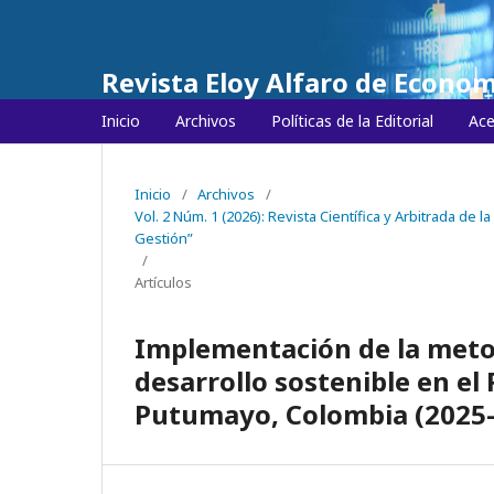
Revista Eloy Alfaro de Econom
Inicio
Archivos
Políticas de la Editorial
Ace
Inicio
/
Archivos
/
Vol. 2 Núm. 1 (2026): Revista Científica y Arbitrada de 
Gestión”
/
Artículos
Implementación de la metod
desarrollo sostenible en e
Putumayo, Colombia (2025