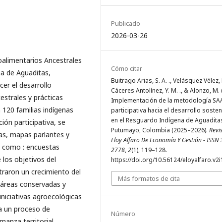
Publicado
2026-03-26
oalimentarios Ancestrales
Cómo citar
na de Aguaditas,
Buitrago Arias, S. A. ., Velásquez Vélez, R
er el desarrollo
Cáceres Antolínez, Y. M. ., & Alonzo, M. 
estrales y prácticas
Implementación de la metodología SA
 120 familias indígenas
participativa hacia el desarrollo sosten
en el Resguardo Indígena de Aguadita
ión participativa, se
Putumayo, Colombia (2025–2026).
Revi
tas, mapas parlantes y
Eloy Alfaro De Economía Y Gestión - ISSN
s como : encuestas
2778
,
2
(1), 119–128.
 los objetivos del
https://doi.org/10.56124/eloyalfaro.v2i
traron un crecimiento del
Más formatos de cita
 áreas conservadas y
niciativas agroecológicas
va un proceso de
Número
rnanza territorial.