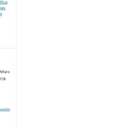
ífica
ias
oy
Alfaro
778
bución