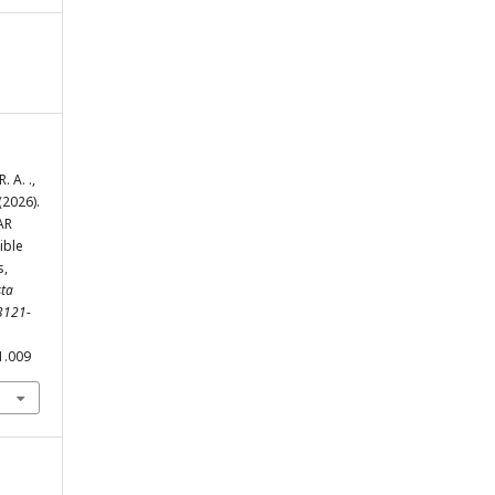
. A. .,
(2026).
AR
ible
s,
sta
 3121-
1.009