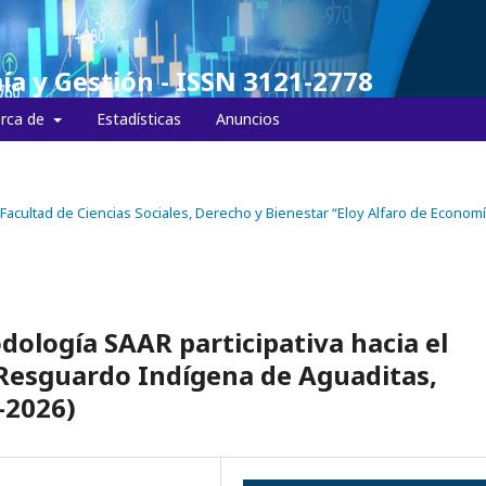
ía y Gestión - ISSN 3121-2778
rca de
Estadísticas
Anuncios
la Facultad de Ciencias Sociales, Derecho y Bienestar “Eloy Alfaro de Economí
ología SAAR participativa hacia el
l Resguardo Indígena de Aguaditas,
–2026)