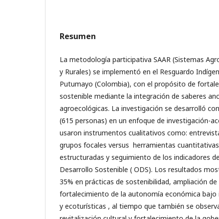
Resumen
La metodología participativa SAAR (Sistemas Agr
y Rurales) se implementó en el Resguardo Indíge
Putumayo (Colombia), con el propósito de fortalec
sostenible mediante la integración de saberes anc
agroecológicas. La investigación se desarrolló con
(615 personas) en un enfoque de investigación-acc
usaron instrumentos cualitativos como: entrevis
grupos focales versus herramientas cuantitativa
estructuradas y seguimiento de los indicadores de
Desarrollo Sostenible ( ODS). Los resultados mos
35% en prácticas de sostenibilidad, ampliación de
fortalecimiento de la autonomía económica bajo i
y ecoturísticas , al tiempo que también se obser
revitalización cultural y fortalecimiento de la gobe