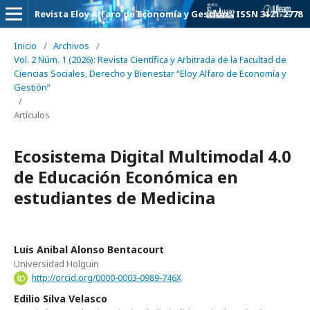
Revista Eloy Alfaro de Economía y Gestión - ISSN 3121-2778
Inicio
/
Archivos
/
Vol. 2 Núm. 1 (2026): Revista Científica y Arbitrada de la Facultad de
Ciencias Sociales, Derecho y Bienestar “Eloy Alfaro de Economía y
Gestión”
/
Artículos
Ecosistema Digital Multimodal 4.0
de Educación Económica en
estudiantes de Medicina
Luis Anibal Alonso Bentacourt
Universidad Holguin
http://orcid.org/0000-0003-0989-746X
Edilio Silva Velasco