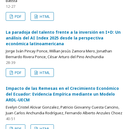
Batista
12-27
PDF
HTML
La paradoja del talento frente a la inversión en I+D: Un
análisis del AI Index 2025 desde la perspectiva
económica latinoamericana
Jorge Iván Pincay Ponce, Willian Jesús Zamora Mero, Jonathan
Bernardo Rivera Ponce, César Arturo del Pino Anchundia
28-39
PDF
HTML
Impacto de las Remesas en el Crecimiento Económico
del Ecuador: Evidencia Empírica mediante un Modelo
ARDL-UECM
Evelyn Cristel Alcivar Gonzalez, Patricio Giovanny Cuesta Cancino,
Juan Carlos Anchundia Rodríguez, Fernando Alberto Anzules Choez
40-51
PDF
HTML