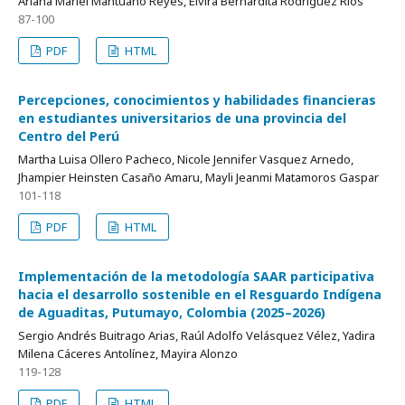
Ariana Mariel Mantuano Reyes, Elvira Bernardita Rodríguez Ríos
87-100
PDF
HTML
Percepciones, conocimientos y habilidades financieras
en estudiantes universitarios de una provincia del
Centro del Perú
Martha Luisa Ollero Pacheco, Nicole Jennifer Vasquez Arnedo,
Jhampier Heinsten Casaño Amaru, Mayli Jeanmi Matamoros Gaspar
101-118
PDF
HTML
Implementación de la metodología SAAR participativa
hacia el desarrollo sostenible en el Resguardo Indígena
de Aguaditas, Putumayo, Colombia (2025–2026)
Sergio Andrés Buitrago Arias, Raúl Adolfo Velásquez Vélez, Yadira
Milena Cáceres Antolínez, Mayira Alonzo
119-128
PDF
HTML