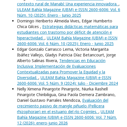
contexto rural de Manabí: Una experiencia innovadora.
,
ULEAM Bahía Magazine (UBM) e-ISSN 2600-6006: Vol. 6
Núm. 10 (2025): Enero - Junio 2025
Domingo Heriberto Almeida Vives, Edgar Humberto
Chica Gilces ,
Estrategias didácticas matemáticas para
estudiantes con trastorno por déficit de atención e
hiperactividad.
,
ULEAM Bahía Magazine (UBM) e-ISSN
2600-6006: Vol. 6 Núm. 10 (2025): Enero - Junio 2025
Edgar Gonzalo Carrasco Lema, Victoria Margarita
Ibáñez Vallejo, Gladys Patricia Díaz Betancourt, Jorge
Alberto Salinas Rivera,
Tendencias en Educación
Inclusiva: Implementación de Evaluaciones
Contextualizadas para Promover la Equidad y la
Diversidad.
,
ULEAM Bahía Magazine (UBM) e-ISSN
2600-6006: Vol. 5 Núm. 9 (2024): Julio - Diciembre 2024
Nelly Ximena Pinargote Pinargote, Niurka Rashell
Pinargote Chinbiligua, Gina Paola Demera Zambrano,
Daniel Gustavo Parrales Mendoza,
Evaluación del
crecimiento pasivo de mangle piñuelo (Pellicera
rhizophorae) en el estuario del río Cojimíes.
,
ULEAM
Bahía Magazine (UBM) e-ISSN 2600-6006: Vol. 7 Núm.
12 (2026): enero-junio 2026