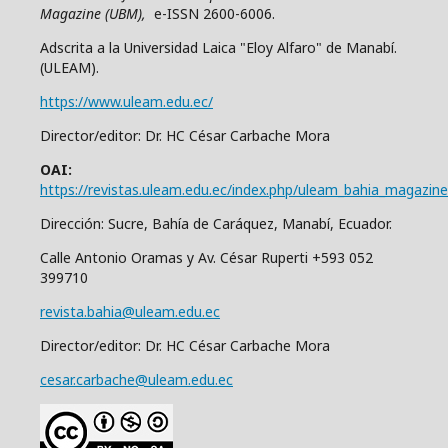
Magazine (UBM),
e-ISSN 2600-6006.
Adscrita a la Universidad Laica "Eloy Alfaro" de Manabí.
(ULEAM).
https://www.uleam.edu.ec/
Director/editor: Dr. HC César Carbache Mora
OAI:
https://revistas.uleam.edu.ec/index.php/uleam_bahia_magazine
Dirección: Sucre, Bahía de Caráquez, Manabí, Ecuador.
Calle Antonio Oramas y Av. César Ruperti +593 052
399710
revista.bahia@uleam.edu.ec
Director/editor: Dr. HC César Carbache Mora
cesar.carbache@uleam.edu.ec