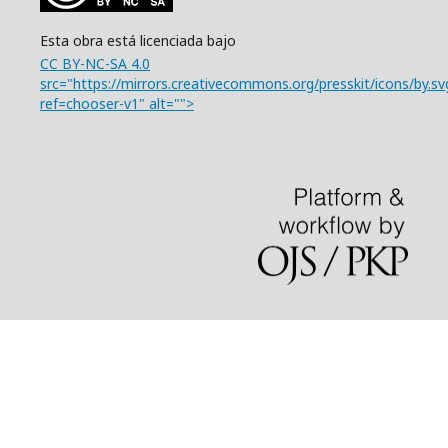
Esta obra está licenciada bajo
CC BY-NC-SA 4.0
src="https://mirrors.creativecommons.org/presskit/icons/by.sv
ref=chooser-v1" alt="">