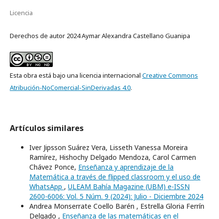
Licencia
Derechos de autor 2024 Aymar Alexandra Castellano Guanipa
Esta obra está bajo una licencia internacional
Creative Commons
Atribución-NoComercial-SinDerivadas 4.0
.
Artículos similares
Iver Jipsson Suárez Vera, Lisseth Vanessa Moreira
Ramírez, Hishochy Delgado Mendoza, Carol Carmen
Chávez Ponce,
Enseñanza y aprendizaje de la
Matemática a través de flipped classroom y el uso de
WhatsApp
,
ULEAM Bahía Magazine (UBM) e-ISSN
2600-6006: Vol. 5 Núm. 9 (2024): Julio - Diciembre 2024
Andrea Monserrate Coello Barén , Estrella Gloria Ferrín
Delgado ,
Enseñanza de las matemáticas en el