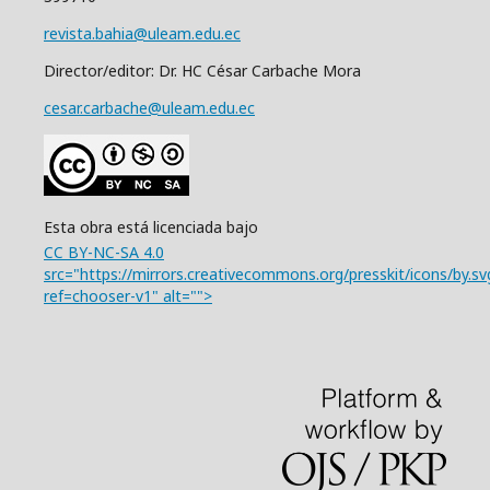
revista.bahia@uleam.edu.ec
Director/editor: Dr. HC César Carbache Mora
cesar.carbache@uleam.edu.ec
Esta obra está licenciada bajo
CC BY-NC-SA 4.0
src="https://mirrors.creativecommons.org/presskit/icons/by.sv
ref=chooser-v1" alt="">