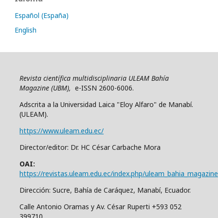
Español (España)
English
Revista científica multidisciplinaria ULEAM Bahía
Magazine (UBM),
e-ISSN 2600-6006.
Adscrita a la Universidad Laica "Eloy Alfaro" de Manabí.
(ULEAM).
https://www.uleam.edu.ec/
Director/editor: Dr. HC César Carbache Mora
OAI:
https://revistas.uleam.edu.ec/index.php/uleam_bahia_magazine
Dirección: Sucre, Bahía de Caráquez, Manabí, Ecuador.
Calle Antonio Oramas y Av. César Ruperti +593 052
399710