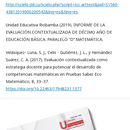
http://scielo.sld.cu/scielo.php?script=sci_arttext&pid=S1560-
43812019000200542&lng=es&tlng=es
.
Unidad Educativa Riobamba (2019). INFORME DE LA
EVALUACIÓN CONTEXTUALIZADA DE DÉCIMO AÑO DE
EDUCACIÓN BÁSICA. PARALELO “D”.MATEMÁTICA.
Velásquez- Luna, S. J., Celis - Gutiérrez, J. L., y Hernández
Suárez, C. A. (2017). Evaluación contextualizada como
estrategia docente para potenciar el desarrollo de
competencias matemáticas en Pruebas Saber. Eco
Matemático, 8, 33–37.
https://doi.org/10.22463/17948231.1377