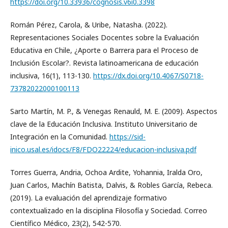
https://doi.org/10.33936/cognosis.v6i0.3398
Román Pérez, Carola, & Uribe, Natasha. (2022).
Representaciones Sociales Docentes sobre la Evaluación
Educativa en Chile, ¿Aporte o Barrera para el Proceso de
Inclusión Escolar?. Revista latinoamericana de educación
inclusiva, 16(1), 113-130.
https://dx.doi.org/10.4067/S0718-
73782022000100113
Sarto Martín, M. P., & Venegas Renauld, M. E. (2009). Aspectos
clave de la Educación Inclusiva. Instituto Universitario de
Integración en la Comunidad.
https://sid-
inico.usal.es/idocs/F8/FDO22224/educacion-inclusiva.pdf
Torres Guerra, Andria, Ochoa Ardite, Yohannia, Iralda Oro,
Juan Carlos, Machín Batista, Dalvis, & Robles García, Rebeca.
(2019). La evaluación del aprendizaje formativo
contextualizado en la disciplina Filosofía y Sociedad. Correo
Científico Médico, 23(2), 542-570.