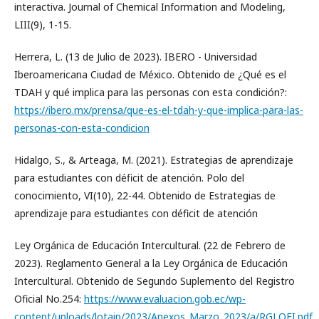
interactiva. Journal of Chemical Information and Modeling,
LIII(9), 1-15.
Herrera, L. (13 de Julio de 2023). IBERO - Universidad
Iberoamericana Ciudad de México. Obtenido de ¿Qué es el
TDAH y qué implica para las personas con esta condición?:
https://ibero.mx/prensa/que-es-el-tdah-y-que-implica-para-las-
personas-con-esta-condicion
Hidalgo, S., & Arteaga, M. (2021). Estrategias de aprendizaje
para estudiantes con déficit de atención. Polo del
conocimiento, VI(10), 22-44. Obtenido de Estrategias de
aprendizaje para estudiantes con déficit de atención
Ley Orgánica de Educación Intercultural. (22 de Febrero de
2023). Reglamento General a la Ley Orgánica de Educación
Intercultural. Obtenido de Segundo Suplemento del Registro
Oficial No.254:
https://www.evaluacion.gob.ec/wp-
content/uploads/lotaip/2023/Anexos_Marzo_2023/a/RGLOEI.pdf