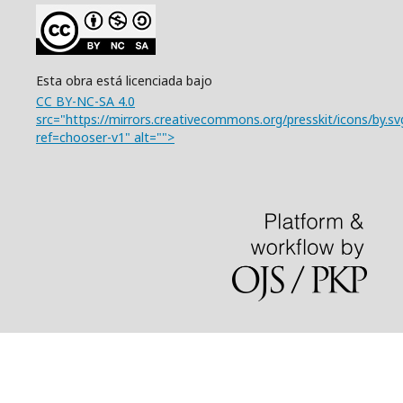
Esta obra está licenciada bajo
CC BY-NC-SA 4.0
src="https://mirrors.creativecommons.org/presskit/icons/by.sv
ref=chooser-v1" alt="">