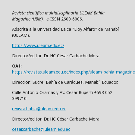
Revista científica multidisciplinaria ULEAM Bahía
Magazine (UBM),
e-ISSN 2600-6006.
Adscrita a la Universidad Laica "Eloy Alfaro" de Manabí.
(ULEAM).
https://www.uleam.edu.ec/
Director/editor: Dr. HC César Carbache Mora
OAI:
https://revistas.uleam.edu.ec/index.php/uleam_bahia_magazine
Dirección: Sucre, Bahía de Caráquez, Manabí, Ecuador.
Calle Antonio Oramas y Av. César Ruperti +593 052
399710
revista.bahia@uleam.edu.ec
Director/editor: Dr. HC César Carbache Mora
cesar.carbache@uleam.edu.ec