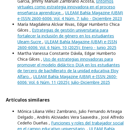
García, Jimmy Manuel Zambrano Acosta,
Entornos
virtuales como estrategia innovadora en el proceso
enseñanza aprendizaje.
,
ULEAM Bahía Magazine (UBM)
e-ISSN 2600-6006: Vol. 4 Núm. 7: Julio - Diciembre 2023
María Magdalena Alcívar Rivas, Edgar Humberto Chica
Gilces ,
Estrategias de gestión universitaria para
fortalecer la inclusión de género en los estudiantes
Uleam-Sucre
,
ULEAM Bahía Magazine (UBM) e-ISSN
2600-6006: Vol. 6 Núm. 10 (2025): Enero - Junio 2025
Martha Vanessa Constante Dávila, Edgar Humberto
Chica Gilces ,
Uso de estrategias innovadoras para
promover el modelo didáctico DUA en los estudiantes
de tercero de bachillerato de la unidad educativa Eloy
Alfaro.
,
ULEAM Bahía Magazine (UBM) e-ISSN 2600-
6006: Vol. 6 Núm. 11 (2025): Julio-Diciembre 2025
Artículos similares
Mónica Liliana Vélez Zambrano, Julio Fernando Arteaga
Delgado , Andrés Alciviades Vera Saavedra , José Alfredo
Cedeño Dueñas ,
Funciones y roles del trabajador social
en el campo educativo universitario.
,
ULEAM Bahía