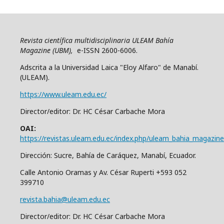
Revista científica multidisciplinaria ULEAM Bahía
Magazine (UBM),
e-ISSN 2600-6006.
Adscrita a la Universidad Laica "Eloy Alfaro" de Manabí.
(ULEAM).
https://www.uleam.edu.ec/
Director/editor: Dr. HC César Carbache Mora
OAI:
https://revistas.uleam.edu.ec/index.php/uleam_bahia_magazine
Dirección: Sucre, Bahía de Caráquez, Manabí, Ecuador.
Calle Antonio Oramas y Av. César Ruperti +593 052
399710
revista.bahia@uleam.edu.ec
Director/editor: Dr. HC César Carbache Mora