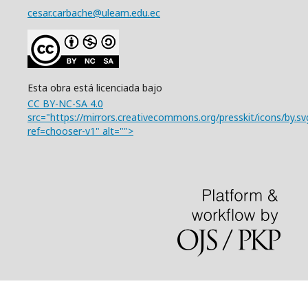
cesar.carbache@uleam.edu.ec
Esta obra está licenciada bajo
CC BY-NC-SA 4.0
src="https://mirrors.creativecommons.org/presskit/icons/by.sv
ref=chooser-v1" alt="">