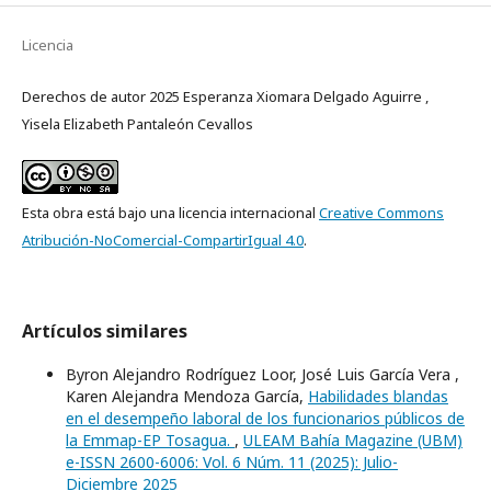
Licencia
Derechos de autor 2025 Esperanza Xiomara Delgado Aguirre ,
Yisela Elizabeth Pantaleón Cevallos
Esta obra está bajo una licencia internacional
Creative Commons
Atribución-NoComercial-CompartirIgual 4.0
.
Artículos similares
Byron Alejandro Rodríguez Loor, José Luis García Vera ,
Karen Alejandra Mendoza García,
Habilidades blandas
en el desempeño laboral de los funcionarios públicos de
la Emmap-EP Tosagua.
,
ULEAM Bahía Magazine (UBM)
e-ISSN 2600-6006: Vol. 6 Núm. 11 (2025): Julio-
Diciembre 2025