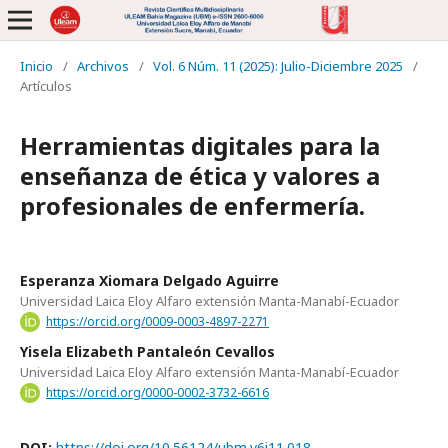
Inicio
/
Archivos
/
Vol. 6 Núm. 11 (2025): Julio-Diciembre 2025
/
Artículos
Herramientas digitales para la
enseñanza de ética y valores a
profesionales de enfermería.
Esperanza Xiomara Delgado Aguirre
Universidad Laica Eloy Alfaro extensión Manta-Manabí-Ecuador
https://orcid.org/0009-0003-4897-2271
Yisela Elizabeth Pantaleón Cevallos
Universidad Laica Eloy Alfaro extensión Manta-Manabí-Ecuador
https://orcid.org/0000-0002-3732-6616
DOI:
https://doi.org/10.56124/ubm.v6i11.018