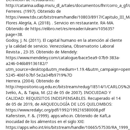
http://catarina.udlap.mx/u_dl_a/tales/documentos/lhr/corro_a_gf/c
Ferreres. (1997). Obtenido de
https://www.tdx.cat/bitstream/handle/10803/8917/Capitulo_III_
Flores Alegría, A. (2018). . Servicio en restaurante. RA-MA.
Obtenido de https://elibro.net/es/ereader/uleam/105635?
page=38.
Godoy, J. N. (2011). El capital humano en la atención al cliente
y la calidad de servicio. Venezolana, Observatorio Laboral
Revista , 23-35. Obtenido de Mendely:
https://www.mendeley.com/catalogue/bace5ea9-07b9-383a-
a246-046b89136182/?
utm_source=desktop&utm_medium=1.19.4&utm_campaign=open
5245-406f-b7bf-5e2a34fb9719%7D
Herrera. (2004). Obtenido de
http://repositorio.ug.edu.ec/bitstream/redug/18514/1/CARL
Ivelio, A., & Tapia, M. (22 de 05 de 2007). INOCUIDAD Y
CALIDAD: REQUISITOS INDISPENSABLES. Recuperado el 14
de 05 de 2019, de ARQUEOLOGÍA DE LOS QUILOMBOS:
https://www.redalyc.org/pdf/1992/199216580008.pdf
Kaferstein, F. &. (1999). apps.who.in. Obtenido de KafLa
inocuidad de los alimentos en el siglo XXI:
https://apps.who.int/iris/bitstream/handle/10665/57530/RA_1999