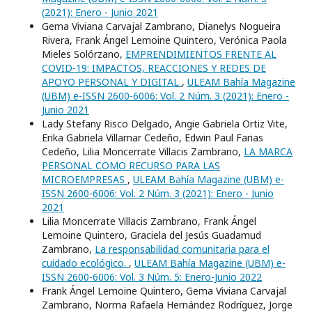
(2021): Enero - Junio 2021
Gema Viviana Carvajal Zambrano, Dianelys Nogueira
Rivera, Frank Ángel Lemoine Quintero, Verónica Paola
Mieles Solórzano,
EMPRENDIMIENTOS FRENTE AL
COVID-19: IMPACTOS, REACCIONES Y REDES DE
APOYO PERSONAL Y DIGITAL
,
ULEAM Bahía Magazine
(UBM) e-ISSN 2600-6006: Vol. 2 Núm. 3 (2021): Enero -
Junio 2021
Lady Stefany Risco Delgado, Angie Gabriela Ortiz Vite,
Erika Gabriela Villamar Cedeño, Edwin Paul Farias
Cedeño, Lilia Moncerrate Villacis Zambrano,
LA MARCA
PERSONAL COMO RECURSO PARA LAS
MICROEMPRESAS
,
ULEAM Bahía Magazine (UBM) e-
ISSN 2600-6006: Vol. 2 Núm. 3 (2021): Enero - Junio
2021
Lilia Moncerrate Villacis Zambrano, Frank Ángel
Lemoine Quintero, Graciela del Jesús Guadamud
Zambrano,
La responsabilidad comunitaria para el
cuidado ecológico.
,
ULEAM Bahía Magazine (UBM) e-
ISSN 2600-6006: Vol. 3 Núm. 5: Enero-Junio 2022
Frank Ángel Lemoine Quintero, Gema Viviana Carvajal
Zambrano, Norma Rafaela Hernández Rodríguez, Jorge