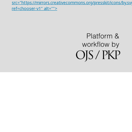
src="https://mirrors.creativecommons.org/presskit/icons/by.sv
ref=chooser-v1" alt="">