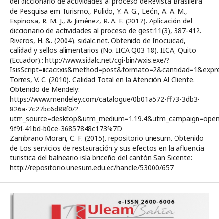
del diccionario de actividades al proceso deRevista Brasileira
de Pesquisa em Turismo., Pulido, Y. A. G., León, A. A. M.,
Espinosa, R. M. J., & Jiménez, R. A. F. (2017). Aplicación del
diccionario de actividades al proceso de gesti11(3), 387-412.
Riveros, H. &. (2004). sidalc.net. Obtenido de Inocuidad,
calidad y sellos alimentarios (No. IICA Q03 18). IICA, Quito
(Ecuador).: http://www.sidalc.net/cgi-bin/wxis.exe/?
IsisScript=iicacr.xis&method=post&formato=2&cantidad=1&exp
Torres, V. C. (2010). Calidad Total en la Atención Al Cliente. .
Obtenido de Mendely:
https://www.mendeley.com/catalogue/0b01a572-ff73-3db3-
826a-7c27bc6d88f0/?
utm_source=desktop&utm_medium=1.19.4&utm_campaign=open
9f9f-41bd-b0ce-36857848c173%7D
Zambrano Moran, C. F. (2015). repositorio unesum. Obtenido
de Los servicios de restauración y sus efectos en la afluencia
turistica del balneario isla briceño del cantón San Sicente:
http://repositorio.unesum.edu.ec/handle/53000/657