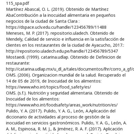
115_spa.pdf
Martínez Abascal, O. L. (2019). Obtenido de Martínez
AbaContribución a la inocuidad alimentaria en pequeños
negocios de la ciudad de Santa Clara :
https://dspace.uclv.edu.cu/handle/123456789/11488
Meneses, M. P. (2017). repositorio.uladech. Obtenido de
Mendely, Calidad de servicio e influencia en la satisfacción de
clientes en los restaurantes de la ciudad de Ayacucho, 2017.:
http://repositorio.uladech.edu.pe/handle/123456789/5347
Mostaedi. (1999). catarina.udlap. Obtenido de Definicion de
restaurante:
http://catarina.udlap.mx/u_dl_a/tales/documentos/lhr/corro_a_gf/c
OMS. (2006). Organizacion mundial de la salud. Recuperado el
14 de 05 de 2019, de Inocuidad de los alimentos:
https://www.who.int/topics/food_safety/es/
OMS. (s.f.). Nutrición y seguridad alimentaria. Obtenido de
Inocuidad de los alimentos:
https://www.who.int/foodsafety/areas_work/nutrition/es/
Pulido, Y. A. (2017). Pulido, Y. A. G., León, A.Aplicación del
diccionario de actividades al proceso de gestión de la
inocuidad en servicios gastronómicos. Pulido, Y. A. G., León, A.
A. M., Espinosa, R. M. J., & Jiménez, R. A. F. (2017). Aplicación