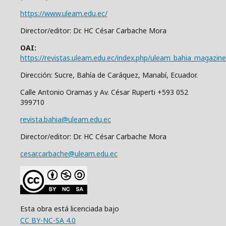
https://www.uleam.edu.ec/
Director/editor: Dr. HC César Carbache Mora
OAI:
https://revistas.uleam.edu.ec/index.php/uleam_bahia_magazine
Dirección: Sucre, Bahía de Caráquez, Manabí, Ecuador.
Calle Antonio Oramas y Av. César Ruperti +593 052
399710
revista.bahia@uleam.edu.ec
Director/editor: Dr. HC César Carbache Mora
cesar.carbache@uleam.edu.ec
Esta obra está licenciada bajo
CC BY-NC-SA 4.0