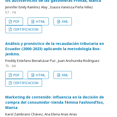
los autoservicios de las gasolineras Primax, Manta
Jennifer Emily Ramírez Alay , Isaura Vanessa Peña Vélez
57 - 74
PDF
HTML
XML
CERTIFICACION
Análisis y pronóstico de la recaudación tributaria en
Ecuador (2000-2023) aplicando la metodología Box-
Jenkins.
Freddy Estefano Benalcázar Paz , Juan Anchundia Rodriguez
75 - 94
PDF
HTML
XML
CERTIFICACION
Marketing de contenido: influencia en la decisión de
compra del consumidor-tienda fémina Fashiond’liss,
Manta
Karol Zambrano Chávez, Ana Elena Arias Arias