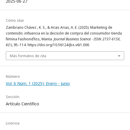
2025-06-27
Cómo citar
Zambrano Chávez , K. S., & Arias Arias, A. E. (2025). Marketing de
contenido: influencia en la decisión de compra del consumidor-tienda
fémina Fashiond’liss, Manta.
Journal Business Science - ISSN: 2737-615X
,
6
(1), 95–114. https://doi.org/10.56124/jbs.v6i1.006
Más formatos de cita
Número
Vol. 6 Núm. 1 (2025): Enero - Junio
Sección
Artículo Científico
Licencia