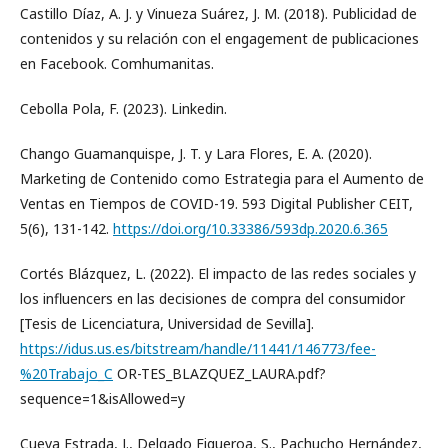
Castillo Díaz, A. J. y Vinueza Suárez, J. M. (2018). Publicidad de
contenidos y su relación con el engagement de publicaciones
en Facebook. Comhumanitas.
Cebolla Pola, F. (2023). Linkedin.
Chango Guamanquispe, J. T. y Lara Flores, E. A. (2020).
Marketing de Contenido como Estrategia para el Aumento de
Ventas en Tiempos de COVID-19. 593 Digital Publisher CEIT,
5(6), 131-142.
https://doi.org/10.33386/593dp.2020.6.365
Cortés Blázquez, L. (2022). El impacto de las redes sociales y
los influencers en las decisiones de compra del consumidor
[Tesis de Licenciatura, Universidad de Sevilla].
https://idus.us.es/bitstream/handle/11441/146773/fee-
%20Trabajo_C
OR-TES_BLAZQUEZ_LAURA.pdf?
sequence=1&isAllowed=y
Cueva Estrada, J., Delgado Figueroa, S., Pachucho Hernández,