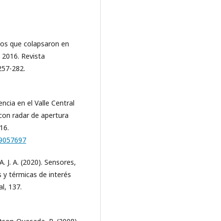
icios que colapsaron en
 2016. Revista
257-282.
ncia en el Valle Central
 con radar de apertura
16.
o=9057697
A. J. A. (2020). Sensores,
 y térmicas de interés
al, 137.