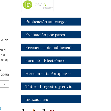
, A. de
en el
EAM
,
6
(10),
8
 2025)
o