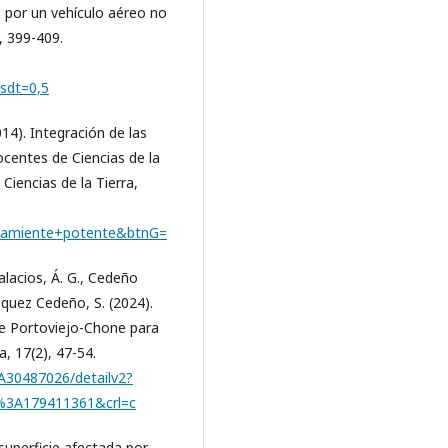
 por un vehículo aéreo no
, 399-409.
sdt=0,5
(2014). Integración de las
centes de Ciencias de la
Ciencias de la Tierra,
ramiente+potente&btnG=
alacios, Á. G., Cedeño
squez Cedeño, S. (2024).
de Portoviejo-Chone para
a, 17(2), 47-54.
30487026/detailv2?
%3A179411361&crl=c
superficie afectada por