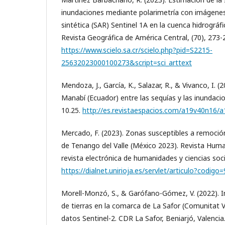
inundaciones mediante polarimetría con imágenes
sintética (SAR) Sentinel 1A en la cuenca hidrográfic
Revista Geográfica de América Central, (70), 273-
https://www.scielo.sa.cr/scielo.php?pid=S2215-
25632023000100273&script=sci_arttext
Mendoza, J., García, K., Salazar, R., & Vivanco, I.
Manabí (Ecuador) entre las sequías y las inundacio
10.25.
http://es.revistaespacios.com/a19v40n16/
Mercado, F. (2023). Zonas susceptibles a remoció
de Tenango del Valle (México 2023). Revista Hum
revista electrónica de humanidades y ciencias soci
https://dialnet.unirioja.es/servlet/articulo?codig
Morell-Monzó, S., & Garófano-Gómez, V. (2022). 
de tierras en la comarca de La Safor (Comunitat V
datos Sentinel-2. CDR La Safor, Beniarjó, Valencia