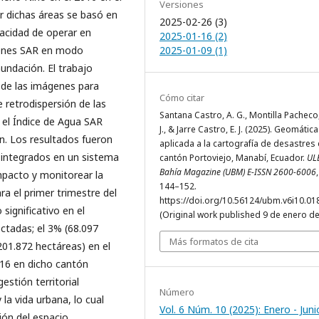
Versiones
r dichas áreas se basó en
2025-02-26 (3)
pacidad de operar en
2025-01-16 (2)
2025-01-09 (1)
genes SAR en modo
undación. El trabajo
 de las imágenes para
Cómo citar
 retrodispersión de las
Santana Castro, A. G., Montilla Pacheco
 el Índice de Agua SAR
J., & Jarre Castro, E. J. (2025). Geomática
n. Los resultados fueron
aplicada a la cartografía de desastres 
 integrados en un sistema
cantón Portoviejo, Manabí, Ecuador.
UL
Bahía Magazine (UBM) E-ISSN 2600-6006
impacto y monitorear la
144–152.
ra el primer trimestre del
https://doi.org/10.56124/ubm.v6i10.01
significativo en el
(Original work published 9 de enero de
ectadas; el 3% (68.097
Más formatos de cita
201.872 hectáreas) en el
016 en dicho cantón
stión territorial
Número
la vida urbana, lo cual
Vol. 6 Núm. 10 (2025): Enero - Juni
ión del espacio,