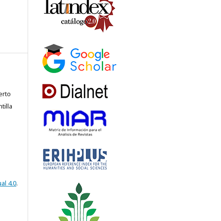
erto
tilla
al 4.0
.