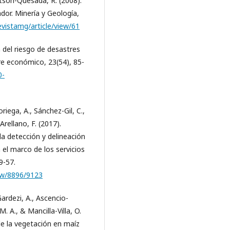
tson-Quesada, R. (2008).
ador. Minería y Geología,
evistamg/article/view/61
n del riesgo de desastres
re económico, 23(54), 85-
0-
iega, A., Sánchez-Gil, C.,
Arellano, F. (2017).
la detección y delineación
 el marco de los servicios
9-57.
iew/8896/9123
ardezi, A., Ascencio-
. A., & Mancilla-Villa, O.
de la vegetación en maíz