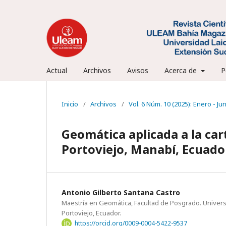
Actual
Archivos
Avisos
Acerca de
P
Inicio
/
Archivos
/
Vol. 6 Núm. 10 (2025): Enero - Ju
Geomática aplicada a la car
Portoviejo, Manabí, Ecuado
Antonio Gilberto Santana Castro
Maestría en Geomática, Facultad de Posgrado. Univer
Portoviejo, Ecuador.
https://orcid.org/0009-0004-5422-9537