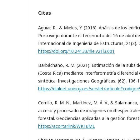
Citas
Aguiar, R., & Mieles, Y. (2016). Análisis de los edif
Portoviejo durante el terremoto del 16 de abril de
Internacional de Ingeniería de Estructuras, 21(3). 
https://doi.org/10.24133/riie.v21i3.601
Barbáchano, R. M. (2021). Estimación de la subside
(Costa Rica) mediante interferometría diferencial
sintética. Investigaciones Geográficas, (62), 106-1
https://dialnet.unirioja.es/servlet/articulo?codig
Cerrillo, R. M. N., Martínez, M. Á. V., & Salamanca, 
acceso y procesado de imágenes multiespectrales
forestal. Geociencias aplicadas a la gestión forest
https://acortar.link/WK1uML