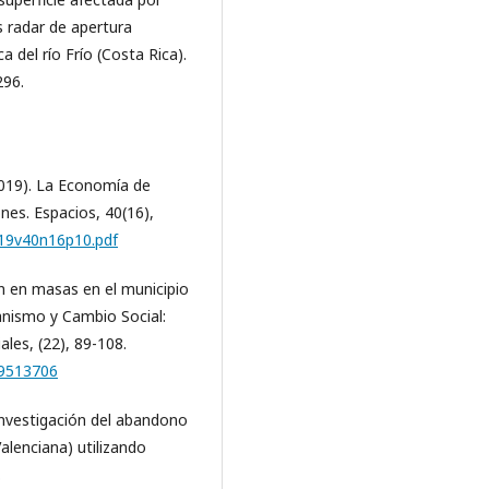
 radar de apertura
a del río Frío (Costa Rica).
296.
 (2019). La Economía de
nes. Espacios, 40(16),
a19v40n16p10.pdf
n en masas en el municipio
anismo y Cambio Social:
ales, (22), 89-108.
o=9513706
Investigación del abandono
alenciana) utilizando
.