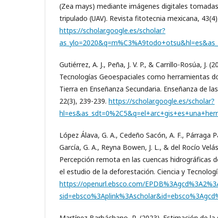
(Zea mays) mediante imágenes digitales tomadas
tripulado (UAV). Revista fitotecnia mexicana, 43(4)
https://scholar.google.es/scholar?
as_ylo=2020&q=m%C3%A9todo+otsu&hl=es&as_
Gutiérrez, A. J., Peña, J. V. P., & Carrillo-Rosúa, J. 
Tecnologías Geoespaciales como herramientas do
Tierra en Enseñanza Secundaria. Enseñanza de las 
22(3), 239-239.
https://scholar.google.es/scholar?
hl=es&as_sdt=0%2C5&q=el+arc+gis+es+una+her
López Álava, G. A., Cedeño Sacón, A. F., Párraga P
García, G. A., Reyna Bowen, J. L., & del Rocío Velá
Percepción remota en las cuencas hidrográficas 
el estudio de la deforestación. Ciencia y Tecnologí
https://openurl.ebsco.com/EPDB%3Agcd%3A2%3A
sid=ebsco%3Aplink%3Ascholar&id=ebsco%3Agcd
Martínez Barbáchano, R. (2023). Estimación de la 