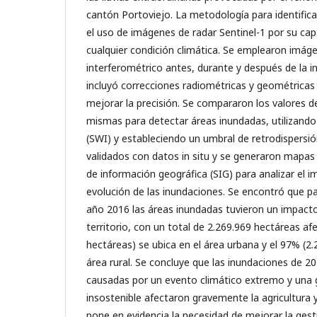
cantón Portoviejo. La metodología para identifica
el uso de imágenes de radar Sentinel-1 por su ca
cualquier condición climática. Se emplearon imá
interferométrico antes, durante y después de la in
incluyó correcciones radiométricas y geométricas
mejorar la precisión. Se compararon los valores de
mismas para detectar áreas inundadas, utilizando
(SWI) y estableciendo un umbral de retrodispersió
validados con datos in situ y se generaron mapas
de información geográfica (SIG) para analizar el 
evolución de las inundaciones. Se encontró que pa
año 2016 las áreas inundadas tuvieron un impacto 
territorio, con un total de 2.269.969 hectáreas af
hectáreas) se ubica en el área urbana y el 97% (2.
área rural. Se concluye que las inundaciones de 2
causadas por un evento climático extremo y una ge
insostenible afectaron gravemente la agricultura y 
pone en evidencia la necesidad de mejorar la gest