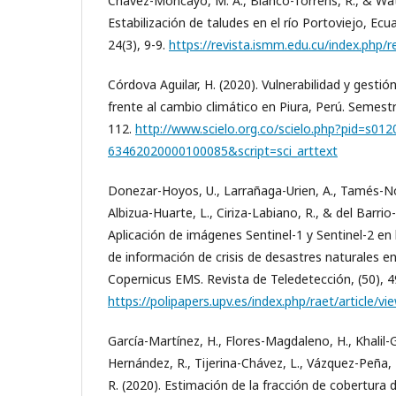
Chávez-Moncayo, M. Á., Blanco-Torrens, R., & Wa
Estabilización de taludes en el río Portoviejo, Ecu
24(3), 9-9.
https://revista.ismm.edu.cu/index.php/r
Córdova Aguilar, H. (2020). Vulnerabilidad y gestió
frente al cambio climático en Piura, Perú. Semest
112.
http://www.scielo.org.co/scielo.php?pid=s012
63462020000100085&script=sci_arttext
Donezar-Hoyos, U., Larrañaga-Urien, A., Tamés-Nor
Albizua-Huarte, L., Ciriza-Labiano, R., & del Barrio-
Aplicación de imágenes Sentinel-1 y Sentinel-2 en 
de información de crisis de desastres naturales en
Copernicus EMS. Revista de Teledetección, (50), 4
https://polipapers.upv.es/index.php/raet/article/v
García-Martínez, H., Flores-Magdaleno, H., Khalil-G
Hernández, R., Tijerina-Chávez, L., Vázquez-Peña, M
R. (2020). Estimación de la fracción de cobertura 