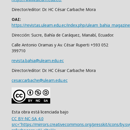
Director/editor: Dr. HC César Carbache Mora
OAI:
https://revistas.uleam.edu.ec/index.php/uleam_bahia_magazine
Dirección: Sucre, Bahía de Caráquez, Manabí, Ecuador.
Calle Antonio Oramas y Av. César Ruperti +593 052
399710
revista.bahia@uleam.edu.ec
Director/editor: Dr. HC César Carbache Mora
cesar.carbache@uleam.edu.ec
Esta obra está licenciada bajo
CC BY-NC-SA 4.0
src="https://mirrors.creativecommons.org/presskit/icons/by.sv