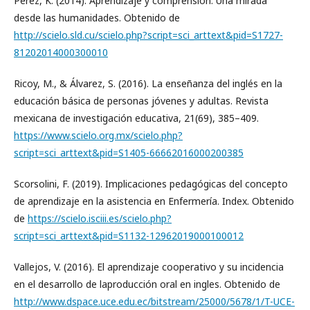
Perez, K. (2014). Aprendizaje y comprensión. Una mirada
desde las humanidades. Obtenido de
http://scielo.sld.cu/scielo.php?script=sci_arttext&pid=S1727-
81202014000300010
Ricoy, M., & Álvarez, S. (2016). La enseñanza del inglés en la
educación básica de personas jóvenes y adultas. Revista
mexicana de investigación educativa, 21(69), 385–409.
https://www.scielo.org.mx/scielo.php?
script=sci_arttext&pid=S1405-66662016000200385
Scorsolini, F. (2019). Implicaciones pedagógicas del concepto
de aprendizaje en la asistencia en Enfermería. Index. Obtenido
de
https://scielo.isciii.es/scielo.php?
script=sci_arttext&pid=S1132-12962019000100012
Vallejos, V. (2016). El aprendizaje cooperativo y su incidencia
en el desarrollo de laproducción oral en ingles. Obtenido de
http://www.dspace.uce.edu.ec/bitstream/25000/5678/1/T-UCE-