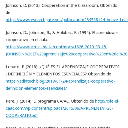
Johnson, D. (2013). Cooperation in the Classroom. Obtenido
de
https://www.researchgate.net/publication/234568124_Active_Lea
Johnson, D., Johnson, R., & Holubec, E. (1994). El aprendizaje
cooperativo en el aula.
https://www.ucm.es/data/cont/docs/1626-2019-03-15-
JOHNSON%20El%20aprendizaje%20cooperativo%20en%20el%20a
Lobato, P. (2018). ¿QUÉ ES EL APRENDIZAJE COOPERATIVO?
¿DEFINICIÓN Y ELEMENTOS ESENCIALES? Obtenido de
https://edintech.blog/2018/01/24/aprendizaje-cooperativo-
definicion-elementos-esenciales/
Pere, J. (2014). El programa CA/AC. Obtenido de
http://cife-ei-
caac.com/wp-content/uploads/2015/06/APRENENTATGE-
COOPERATIU.pdf