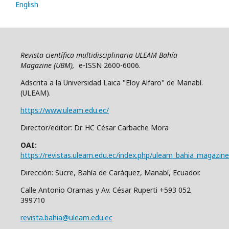
English
Revista científica multidisciplinaria ULEAM Bahía
Magazine (UBM),
e-ISSN 2600-6006.
Adscrita a la Universidad Laica "Eloy Alfaro" de Manabí.
(ULEAM).
https://www.uleam.edu.ec/
Director/editor: Dr. HC César Carbache Mora
OAI:
https://revistas.uleam.edu.ec/index.php/uleam_bahia_magazine
Dirección: Sucre, Bahía de Caráquez, Manabí, Ecuador.
Calle Antonio Oramas y Av. César Ruperti +593 052
399710
revista.bahia@uleam.edu.ec