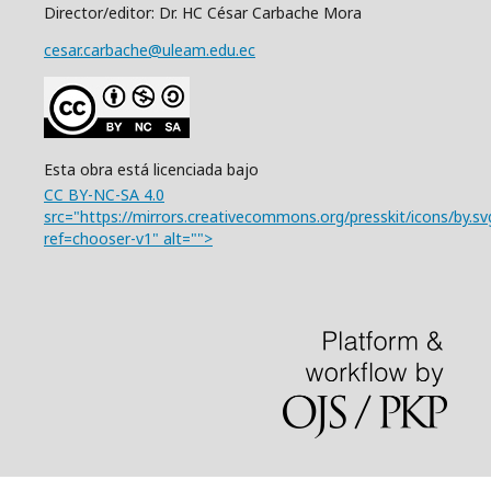
Director/editor: Dr. HC César Carbache Mora
cesar.carbache@uleam.edu.ec
Esta obra está licenciada bajo
CC BY-NC-SA 4.0
src="https://mirrors.creativecommons.org/presskit/icons/by.sv
ref=chooser-v1" alt="">