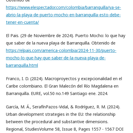
https://www.elespectador.com/colombia/barranquilla/ya-se-
abrio-la-playa-de-puerto-mocho-en-barranquilla-esto-debe-
tener-en-cuenta/
El Pais. (29 de Noviembre de 2024). Puerto Mocho: lo que hay
que saber de la nueva playa de Barranquilla. Obtenido de
https://elpais.com/america-colombia/2024-11-30/puerto-
mocho-lo-que-hay-que-saber-de-la-nueva-playa-de-
barranquilla.html
Franco, I. D. (2024). Macroproyectos y excepcionalidad en el
Caribe colombiano. El Gran Malecón del Río Magdalena en
Barranquilla. EURE, vol.50 no.149 Santiago ene. 2024.
García, M. Á., SerafínPazos-Vidal, & Rodríguez, R. M. (2024).
Urban development strategies in the EU: the relationship
between the procedural and substantive dimensions.
Regional, StudiesVolume 58, Issue 8, Pages 1557 - 1567 DOI