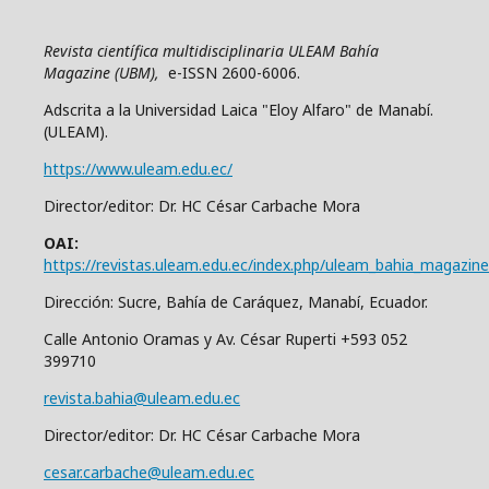
Revista científica multidisciplinaria ULEAM Bahía
Magazine (UBM),
e-ISSN 2600-6006.
Adscrita a la Universidad Laica "Eloy Alfaro" de Manabí.
(ULEAM).
https://www.uleam.edu.ec/
Director/editor: Dr. HC César Carbache Mora
OAI:
https://revistas.uleam.edu.ec/index.php/uleam_bahia_magazine
Dirección: Sucre, Bahía de Caráquez, Manabí, Ecuador.
Calle Antonio Oramas y Av. César Ruperti +593 052
399710
revista.bahia@uleam.edu.ec
Director/editor: Dr. HC César Carbache Mora
cesar.carbache@uleam.edu.ec