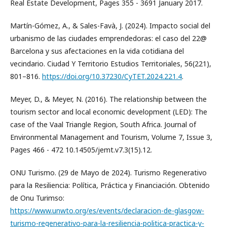
Real Estate Development, Pages 355 - 3691 January 2017.
Martín-Gómez, A., & Sales-Favà, J. (2024). Impacto social del
urbanismo de las ciudades emprendedoras: el caso del 22@
Barcelona y sus afectaciones en la vida cotidiana del
vecindario. Ciudad Y Territorio Estudios Territoriales, 56(221),
801–816.
https://doi.org/10.37230/CyTET.2024.221.4
.
Meyer, D., & Meyer, N. (2016). The relationship between the
tourism sector and local economic development (LED): The
case of the Vaal Triangle Region, South Africa. Journal of
Environmental Management and Tourism, Volume 7, Issue 3,
Pages 466 - 472 10.14505/jemt.v7.3(15).12.
ONU Turismo. (29 de Mayo de 2024). Turismo Regenerativo
para la Resiliencia: Política, Práctica y Financiación. Obtenido
de Onu Turimso:
https://www.unwto.org/es/events/declaracion-de-glasgow-
turismo-regenerativo-para-la-resiliencia-politica-practica-y-