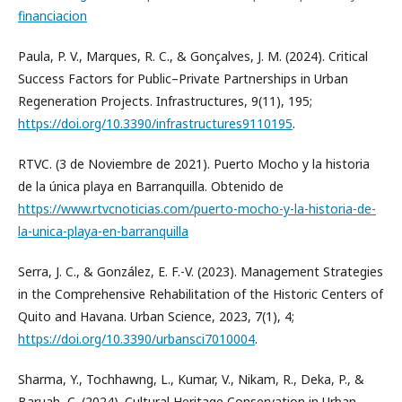
financiacion
Paula, P. V., Marques, R. C., & Gonçalves, J. M. (2024). Critical
Success Factors for Public–Private Partnerships in Urban
Regeneration Projects. Infrastructures, 9(11), 195;
https://doi.org/10.3390/infrastructures9110195
.
RTVC. (3 de Noviembre de 2021). Puerto Mocho y la historia
de la única playa en Barranquilla. Obtenido de
https://www.rtvcnoticias.com/puerto-mocho-y-la-historia-de-
la-unica-playa-en-barranquilla
Serra, J. C., & González, E. F.-V. (2023). Management Strategies
in the Comprehensive Rehabilitation of the Historic Centers of
Quito and Havana. Urban Science, 2023, 7(1), 4;
https://doi.org/10.3390/urbansci7010004
.
Sharma, Y., Tochhawng, L., Kumar, V., Nikam, R., Deka, P., &
Baruah, C. (2024). Cultural Heritage Conservation in Urban