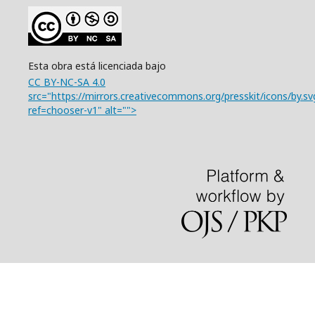
Esta obra está licenciada bajo
CC BY-NC-SA 4.0
src="https://mirrors.creativecommons.org/presskit/icons/by.sv
ref=chooser-v1" alt="">