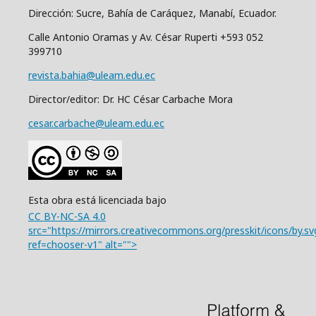
Dirección: Sucre, Bahía de Caráquez, Manabí, Ecuador.
Calle Antonio Oramas y Av. César Ruperti +593 052
399710
revista.bahia@uleam.edu.ec
Director/editor: Dr. HC César Carbache Mora
cesar.carbache@uleam.edu.ec
Esta obra está licenciada bajo
CC BY-NC-SA 4.0
src="https://mirrors.creativecommons.org/presskit/icons/by.sv
ref=chooser-v1" alt="">