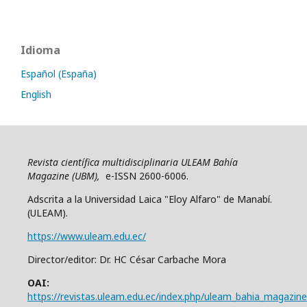
Idioma
Español (España)
English
Revista científica multidisciplinaria ULEAM Bahía
Magazine (UBM),
e-ISSN 2600-6006.
Adscrita a la Universidad Laica "Eloy Alfaro" de Manabí.
(ULEAM).
https://www.uleam.edu.ec/
Director/editor: Dr. HC César Carbache Mora
OAI:
https://revistas.uleam.edu.ec/index.php/uleam_bahia_magazine