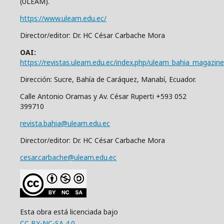
(ULEAM).
https://www.uleam.edu.ec/
Director/editor: Dr. HC César Carbache Mora
OAI:
https://revistas.uleam.edu.ec/index.php/uleam_bahia_magazine
Dirección: Sucre, Bahía de Caráquez, Manabí, Ecuador.
Calle Antonio Oramas y Av. César Ruperti +593 052
399710
revista.bahia@uleam.edu.ec
Director/editor: Dr. HC César Carbache Mora
cesar.carbache@uleam.edu.ec
Esta obra está licenciada bajo
CC BY-NC-SA 4.0