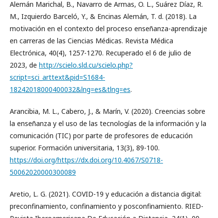
Alemán Marichal, B., Navarro de Armas, O. L., Suárez Díaz, R.
M., Izquierdo Barceló, Y., & Encinas Alemán, T. d. (2018). La
motivación en el contexto del proceso enseñanza-aprendizaje
en carreras de las Ciencias Médicas. Revista Médica
Electrónica, 40(4), 1257-1270. Recuperado el 6 de julio de
2023, de
http://scielo.sld.cu/scielo.php?
script=sci_arttext&pid=S1684-
18242018000400032&lng=es&tlng=es
.
Arancibia, M. L., Cabero, J., & Marín, V. (2020). Creencias sobre
la enseñanza y el uso de las tecnologías de la información y la
comunicación (TIC) por parte de profesores de educación
superior. Formación universitaria, 13(3), 89-100.
https://doi.org/https://dx.doi.org/10.4067/S0718-
50062020000300089
Aretio, L. G. (2021). COVID-19 y educación a distancia digital:
preconfinamiento, confinamiento y posconfinamiento. RIED-