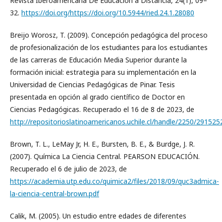
Revista Iberoamericana De Educación a Distancia, 24(1), 09–
32.
https://doi.org/https://doi.org/10.5944/ried.24.1.28080
Breijo Worosz, T. (2009). Concepción pedagógica del proceso
de profesionalización de los estudiantes para los estudiantes
de las carreras de Educación Media Superior durante la
formación inicial: estrategia para su implementación en la
Universidad de Ciencias Pedagógicas de Pinar. Tesis
presentada en opción al grado científico de Doctor en
Ciencias Pedagógicas. Recuperado el 16 de 8 de 2023, de
http://repositorioslatinoamericanos.uchile.cl/handle/2250/291525
Brown, T. L., LeMay Jr, H. E., Bursten, B. E., & Burdge, J. R.
(2007). Química La Ciencia Central. PEARSON EDUCACIÓN.
Recuperado el 6 de julio de 2023, de
https://academia.utp.edu.co/quimica2/files/2018/09/quc3admica-
la-ciencia-central-brown.pdf
Calik, M. (2005). Un estudio entre edades de diferentes