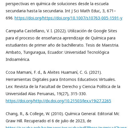
perspectivas en química de soluciones desde la escuela
secundaria hasta la secundaria. Int J Sci Math Educ, 3, 671–
696.
https://doi.org/https://doi.org/10.1007/s10763-005-1591-y
Campaña Castellano, V. I. (2022). Utilización de Google Sites
para el proceso de enseñanza aprendizaje de Química para
estudiantes de primer año de bachillerato. Tesis de Maestria.
Ambato, Tunguragua, Ecuador: Universidad Tecnológica
Indoamérica.
Ccoa Mamani, F. d., & Alvites Huamaní, C. G. (2021).
Herramientas Digitales para Entornos Educativos Virtuales.
Lex: Revista de la Facultad de Derecho y Ciencia Política de la
Universidad Alas Peruanas, 19(27), 315-330.
https://doi.org/http://dx.doi.org/10.21503/lex.v19i27.2265
Chang, R., & College, W. (2010). Química General. Editorial Mc
Graw Hill. Recuperado el 6 de julio de 2023, de
https://sacaba.gob.bo/images/wsacaba/pdf/libros/quimica/Chang-