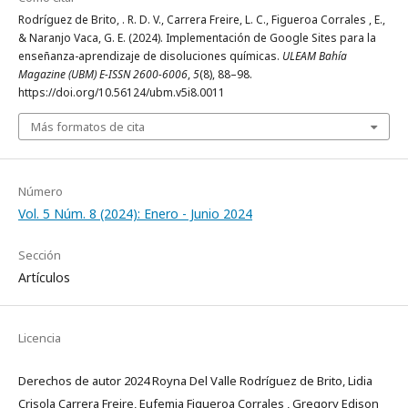
Rodríguez de Brito, . R. D. V., Carrera Freire, L. C., Figueroa Corrales , E.,
& Naranjo Vaca, G. E. (2024). Implementación de Google Sites para la
enseñanza-aprendizaje de disoluciones químicas.
ULEAM Bahía
Magazine (UBM) E-ISSN 2600-6006
,
5
(8), 88–98.
https://doi.org/10.56124/ubm.v5i8.0011
Más formatos de cita
Número
Vol. 5 Núm. 8 (2024): Enero - Junio 2024
Sección
Artículos
Licencia
Derechos de autor 2024 Royna Del Valle Rodríguez de Brito, Lidia
Crisola Carrera Freire, Eufemia Figueroa Corrales , Gregory Edison