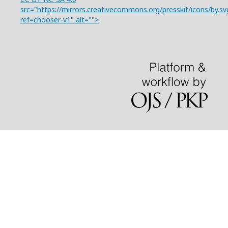
src="https://mirrors.creativecommons.org/presskit/icons/by.sv
ref=chooser-v1" alt="">