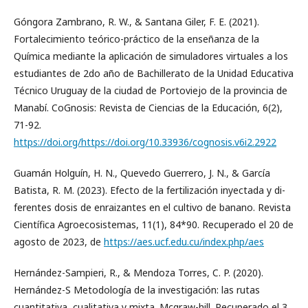
Góngora Zambrano, R. W., & Santana Giler, F. E. (2021).
Fortalecimiento teórico-práctico de la enseñanza de la
Química mediante la aplicación de simuladores virtuales a los
estudiantes de 2do año de Bachillerato de la Unidad Educativa
Técnico Uruguay de la ciudad de Portoviejo de la provincia de
Manabí. CoGnosis: Revista de Ciencias de la Educación, 6(2),
71-92.
https://doi.org/https://doi.org/10.33936/cognosis.v6i2.2922
Guamán Holguín, H. N., Quevedo Guerrero, J. N., & García
Batista, R. M. (2023). Efecto de la fertilización inyectada y di-
ferentes dosis de enraizantes en el cultivo de banano. Revista
Científica Agroecosistemas, 11(1), 84*90. Recuperado el 20 de
agosto de 2023, de
https://aes.ucf.edu.cu/index.php/aes
Hernández-Sampieri, R., & Mendoza Torres, C. P. (2020).
Hernández-S Metodología de la investigación: las rutas
cuantitativa, cualitativa y mixta. Mcgraw-hill. Recuperado el 3