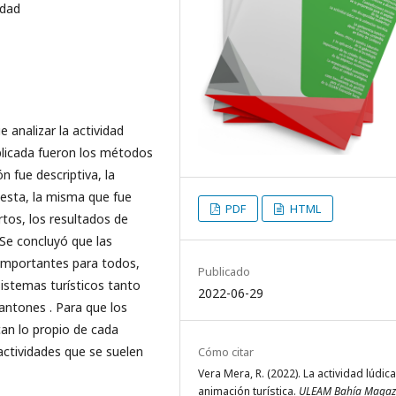
idad
 analizar la actividad
aplicada fueron los métodos
ón fue descriptiva, la
cuesta, la misma que fue
PDF
HTML
tos, los resultados de
 Se concluyó que las
n importantes para todos,
Publicado
istemas turísticos tanto
2022-06-29
antones . Para que los
can lo propio de cada
actividades que se suelen
Cómo citar
Vera Mera, R. (2022). La actividad lúdica
animación turística.
ULEAM Bahía Magaz