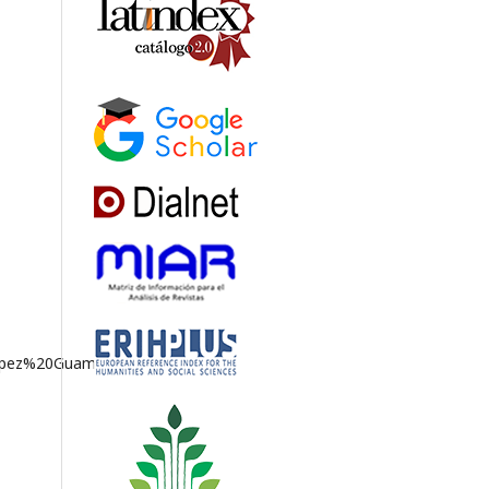
3pez%20Guamantario.pdf