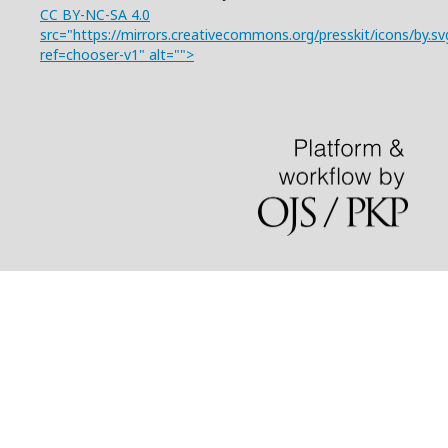
CC BY-NC-SA 4.0
src="https://mirrors.creativecommons.org/presskit/icons/by.sv
ref=chooser-v1" alt="">