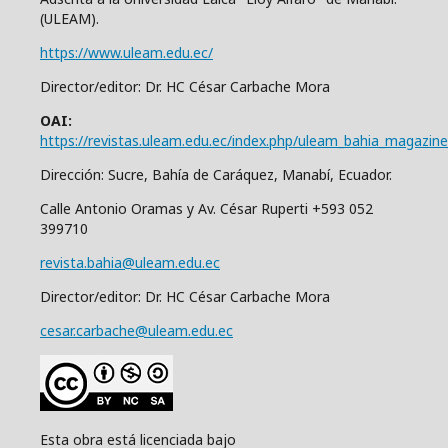
(ULEAM).
https://www.uleam.edu.ec/
Director/editor: Dr. HC César Carbache Mora
OAI:
https://revistas.uleam.edu.ec/index.php/uleam_bahia_magazine
Dirección: Sucre, Bahía de Caráquez, Manabí, Ecuador.
Calle Antonio Oramas y Av. César Ruperti +593 052
399710
revista.bahia@uleam.edu.ec
Director/editor: Dr. HC César Carbache Mora
cesar.carbache@uleam.edu.ec
Esta obra está licenciada bajo