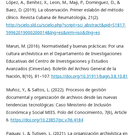
López, A., Benítez, X., Leon, M., Maji, P., Dominguez, D., &
Baez, D. (2019). La observación. Primer eslabón del método
clínico. Revista Cubana de Reumatología, 21(2).
http://scielo.sld.cu/scielo.php?script=sci_abstract&pid=S1817-
59962019000200014&lng=es&nrm=iso&tlng=es
Maruri, M. (2016). Normatividad y buenas prácticas: Por una
cultura archivística en el Departamento de Investigaciones
Educativas del Centro de Investigaciones y Estudios
Avanzados (Cinvestav). Boletín del Archivo General de la
Nación, 8(10), 81–107.
https://doi.org/10.31911/bagn.3.8.10.81
Muñoz, Y., & Saltos, L. (2022). Procesos de gestión
documental y organización de archivos desde las nuevas
tendencias tecnológicas: Caso Ministerio de Inclusión
Económica y Social MIES. Polo del Conocimiento, 7(6), Article
6.
https://doi.org/10.23857/pc.v7i6.4184
Paguay, J., & Tutiven, L. (2021). La organización archivística en