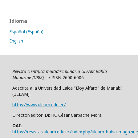
Idioma
Español (España)
English
Revista científica multidisciplinaria ULEAM Bahía
Magazine (UBM),
e-ISSN 2600-6006.
Adscrita a la Universidad Laica "Eloy Alfaro" de Manabí.
(ULEAM).
https://www.uleam.edu.ec/
Director/editor: Dr. HC César Carbache Mora
OAI:
https://revistas.uleam.edu.ec/index.php/uleam_bahia_magazine