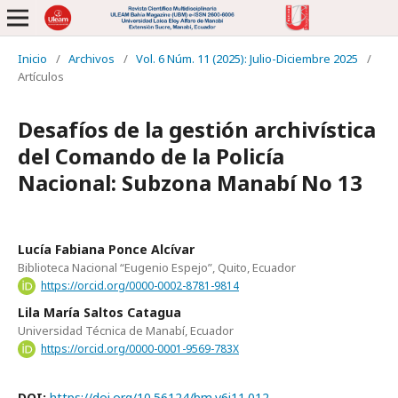
Inicio
/
Archivos
/
Vol. 6 Núm. 11 (2025): Julio-Diciembre 2025
/
Artículos
Desafíos de la gestión archivística
del Comando de la Policía
Nacional: Subzona Manabí No 13
Lucía Fabiana Ponce Alcívar
Biblioteca Nacional “Eugenio Espejo”, Quito, Ecuador
https://orcid.org/0000-0002-8781-9814
Lila María Saltos Catagua
Universidad Técnica de Manabí, Ecuador
https://orcid.org/0000-0001-9569-783X
DOI:
https://doi.org/10.56124/bm.v6i11.012