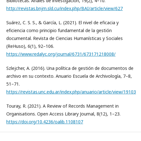
Bibliotecas. Anales de investigación, 19(2), 4–10.
http://revistas.bnjm.sld.cu/index.php/BAI/article/view/627
Suárez, C. S. S., & García, L. (2021). El nivel de eficacia y
eficiencia como principio fundamental de la gestión
documental. Revista de Ciencias Humanísticas y Sociales
(ReHuso), 6(1), 92–106.
https://www.redalyc.org/journal/6731/673171218008/
Szlejcher, A. (2016). Una política de gestión de documentos de
archivo en su contexto. Anuario Escuela de Archivología, 7–8,
51–71.
https://revistas.unc.edu.ar/index.php/anuario/article/view/19103
Touray, R. (2021). A Review of Records Management in
Organisations. Open Access Library Journal, 8(12), 1–23.
https://doi.org/10.4236/oalib.1108107