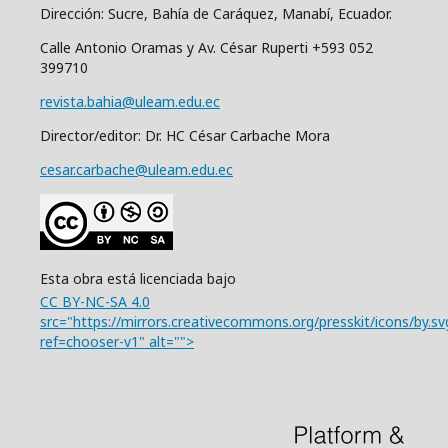
Dirección: Sucre, Bahía de Caráquez, Manabí, Ecuador.
Calle Antonio Oramas y Av. César Ruperti +593 052
399710
revista.bahia@uleam.edu.ec
Director/editor: Dr. HC César Carbache Mora
cesar.carbache@uleam.edu.ec
Esta obra está licenciada bajo
CC BY-NC-SA 4.0
src="https://mirrors.creativecommons.org/presskit/icons/by.sv
ref=chooser-v1" alt="">