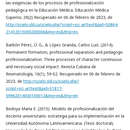
las exigencias de los procesos de profesionalización
pedagógica en la Educación Médica. Educación Médica
Superior, 29(2) Recuperado en 06 de febrero de 2023, de
http://scielo.sld.cu/scielo.php?script=sci_arttext&pid=S0864-
21412015000200006&lng=es&tlng=es
.
Barbón Pérez, O. G., & López Granda, Carlos Luis. (2014).
Permanent formation, professional separation and pedagogic
professionalization. Three processes of character continuous
and necessary social impact. Revista Cubana de
Reumatología, 16(1), 59-62. Recuperado en 06 de febrero de
2023, de
http://scielo.sld.cu/scielo.php?
script=sci_arttext&pid=S1817-
59962014000100012&lng=es&tlng=en
Bedoya María E. (2015). Modelo de profesionalización del
docente universitario: estrategia para su implementación en la
Universidad Autónoma Latinoamericana. (Tesis doctoral).