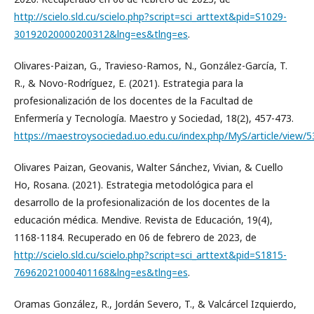
http://scielo.sld.cu/scielo.php?script=sci_arttext&pid=S1029-
30192020000200312&lng=es&tlng=es
.
Olivares-Paizan, G., Travieso-Ramos, N., González-García, T.
R., & Novo-Rodríguez, E. (2021). Estrategia para la
profesionalización de los docentes de la Facultad de
Enfermería y Tecnología. Maestro y Sociedad, 18(2), 457-473.
https://maestroysociedad.uo.edu.cu/index.php/MyS/article/view/
Olivares Paizan, Geovanis, Walter Sánchez, Vivian, & Cuello
Ho, Rosana. (2021). Estrategia metodológica para el
desarrollo de la profesionalización de los docentes de la
educación médica. Mendive. Revista de Educación, 19(4),
1168-1184. Recuperado en 06 de febrero de 2023, de
http://scielo.sld.cu/scielo.php?script=sci_arttext&pid=S1815-
76962021000401168&lng=es&tlng=es
.
Oramas González, R., Jordán Severo, T., & Valcárcel Izquierdo,