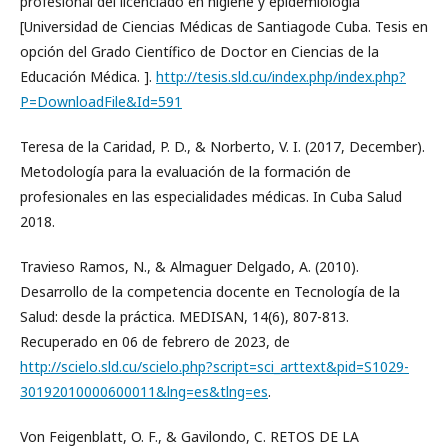
profesional del licenciado en higiene y epidemiología
[Universidad de Ciencias Médicas de Santiagode Cuba. Tesis en
opción del Grado Científico de Doctor en Ciencias de la
Educación Médica. ].
http://tesis.sld.cu/index.php/index.php?
P=DownloadFile&Id=591
Teresa de la Caridad, P. D., & Norberto, V. I. (2017, December).
Metodología para la evaluación de la formación de
profesionales en las especialidades médicas. In Cuba Salud
2018.
Travieso Ramos, N., & Almaguer Delgado, A. (2010).
Desarrollo de la competencia docente en Tecnología de la
Salud: desde la práctica. MEDISAN, 14(6), 807-813.
Recuperado en 06 de febrero de 2023, de
http://scielo.sld.cu/scielo.php?script=sci_arttext&pid=S1029-
30192010000600011&lng=es&tlng=es
.
Von Feigenblatt, O. F., & Gavilondo, C. RETOS DE LA