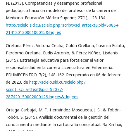
N. (2013). Competencias y desempeño profesional
pedagógico hacia un modelo del profesor de la carrera de
Medicina. Educación Médica Superior, 27(1), 123-134.
http://scielo.sld.cu/scielo.php?script=sci_arttext&pid=S0864-
21412013000100015&lng=es
Orellana Pérez, Victoria Cecilia, Colón Orellana, Ilusmila Eulalia,
Perdomo Orellana, Eudis Antonio, & Pérez Núñez, Lisdanis.
(2015). Estrategia educativa para fortalecer el valor
responsabilidad en la carrera Licenciatura en Enfermería.
EDUMECENTRO, 7(2), 148-162. Recuperado en 06 de febrero
de 2023, de
http://scielo.sld.cu/scielo.php?
script=sci_arttext&pid=S2077-
28742015000200012&lng=es&tlng=es
.
Ortega-Carbajal, M. F., Hernández-Mosqueda, J. S., & Tobón-
Tobón, S. (2015). Análisis documental de la gestión del
conocimiento mediante la cartografía conceptual. Ra Ximhai,