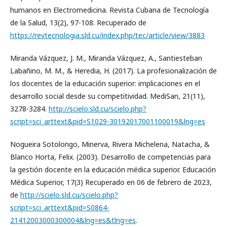
humanos en Electromedicina. Revista Cubana de Tecnología
de la Salud, 13(2), 97-108. Recuperado de
https://revtecnologia.sld.cu/index.php/tec/article/view/3883
Miranda Vázquez, J. M., Miranda Vázquez, A., Santiesteban
Labañino, M. M., & Heredia, H. (2017). La profesionalización de
los docentes de la educación superior: implicaciones en el
desarrollo social desde su competitividad. MediSan, 21(11),
3278-3284.
http://scielo.sld.cu/scielo.php?
script=sci_arttext&pid=S1029-30192017001100019&lng=es
Nogueira Sotolongo, Minerva, Rivera Michelena, Natacha, &
Blanco Horta, Felix. (2003). Desarrollo de competencias para
la gestión docente en la educación médica superior. Educación
Médica Superior, 17(3) Recuperado en 06 de febrero de 2023,
de
http://scielo.sld.cu/scielo.php?
script=sci_arttext&pid=S0864-
21412003000300004&lng=es&tlng=es
.