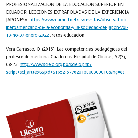
PROFESIONALIZACIÓN DE LA EDUCACIÓN SUPERIOR EN
ECUADOR: LECCIONES EXTRAPOLADAS DE LA EXPERIENCIA
JAPONESA.
https://www.eumed.net/es/revistas/observatorio-
iberoamericano-de-la-economia-y-la-sociedad-del-japon-vol-
13-no-37-enero-2022
/retos-educacion
Vera Carrasco, O. (2016). Las competencias pedagógicas del
profesor de medicina. Cuadernos Hospital de Clínicas, 57(3),
68-73.
http://www.scielo.org.bo/scielo.php?
script=sci_arttext&pid=S1652-67762016000300010&lng=es
.