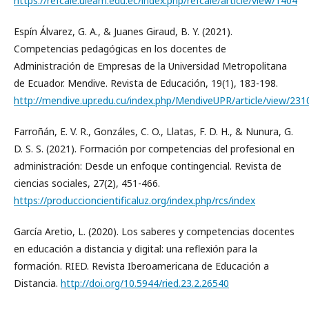
https://refcale.uleam.edu.ec/index.php/refcale/article/view/1404
Espín Álvarez, G. A., & Juanes Giraud, B. Y. (2021).
Competencias pedagógicas en los docentes de
Administración de Empresas de la Universidad Metropolitana
de Ecuador. Mendive. Revista de Educación, 19(1), 183-198.
http://mendive.upr.edu.cu/index.php/MendiveUPR/article/view/231
Farroñán, E. V. R., Gonzáles, C. O., Llatas, F. D. H., & Nunura, G.
D. S. S. (2021). Formación por competencias del profesional en
administración: Desde un enfoque contingencial. Revista de
ciencias sociales, 27(2), 451-466.
https://produccioncientificaluz.org/index.php/rcs/index
García Aretio, L. (2020). Los saberes y competencias docentes
en educación a distancia y digital: una reflexión para la
formación. RIED. Revista Iberoamericana de Educación a
Distancia.
http://doi.org/10.5944/ried.23.2.26540