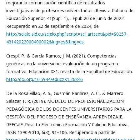
mejorar la comunicación científica de resultados
investigativos de profesores universitarios.. Revista Cubana de
Educación Superior, 41(Supl. 1), . Epub 20 de junio de 2022.
Recuperado en 22 de septiembre de 2024, de
http://scielo.sld.cu/scielo.php?script=sci_arttext&pid=S0257-
43142022000400002&lng=es&tlng=es
.
Crespí, P., & García Ramos, J. M. (2021). Competencias
genéricas en la universidad: evaluación de un programa
formativo. Educación XX1: revista de la Facultad de Educación.
http://doi.org/10.5944/educXX1.26846
De la Rosa Villao, A. S., Guzmán Ramírez, A. C., & Marrero
Salazar, F. R. (2019). MODELO DE PROFESIONALIZACIÓN
PEDAGÓGICA DE LOS DOCENTES UNIVERSITARIOS PARA LA
GESTIÓN DEL PROCESO DE ENSEÑANZA-APRENDIZAJE.
REFCalE: Revista Electrónica Formación Y Calidad Educativa.
ISSN 1390-9010, 6(3), 91–106. Recuperado a partir de