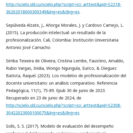
http://scielo.sld.cu/scielo.php?script=sci_arttext&pid=S2218-
36202018000300349&lng=es&tlng=es
.
Sepúlveda Alzate, J., Añorga Morales, J. y Cardoso Camejo, L.
(2015). La producción intelectual: un resultado de la
profesionalización. Cali, Colombia: Institución Universitaria
Antonio José Camacho
Simba Teixeira de Oliveira, Cristina Lembe, Faustino, Arnaldo,
Rubio Vargas, Inidia, Wongo Ngungula, Eurico, & Dieguez
Batista, Raquel. (2023). Los modelos de profesionalización del
docente universitario: un análisis comparativo. Referencia
Pedagógica, 11(1), 75-89. Epub 30 de junio de 2023.
Recuperado en 23 de junio de 2024, de
http://scielo.sld.cu/scielo.php?script=sci_arttext&pid=S2308-
30422023000100075&lng=es&tlng=es
Solís, S. S. (2017). Modelo de evaluación del desempeño