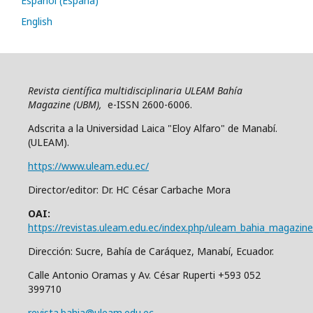
Español (España)
English
Revista científica multidisciplinaria ULEAM Bahía
Magazine (UBM),
e-ISSN 2600-6006.
Adscrita a la Universidad Laica "Eloy Alfaro" de Manabí.
(ULEAM).
https://www.uleam.edu.ec/
Director/editor: Dr. HC César Carbache Mora
OAI:
https://revistas.uleam.edu.ec/index.php/uleam_bahia_magazine
Dirección: Sucre, Bahía de Caráquez, Manabí, Ecuador.
Calle Antonio Oramas y Av. César Ruperti +593 052
399710
revista.bahia@uleam.edu.ec