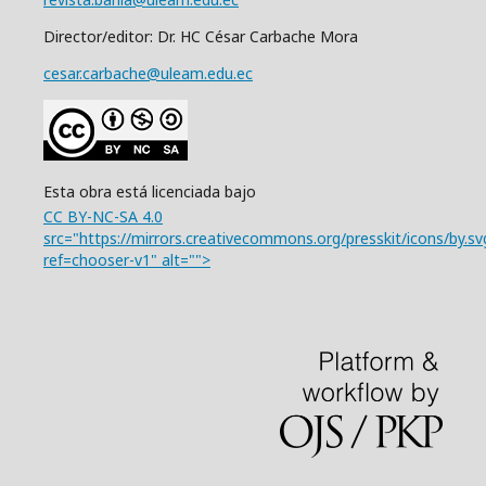
Director/editor: Dr. HC César Carbache Mora
cesar.carbache@uleam.edu.ec
Esta obra está licenciada bajo
CC BY-NC-SA 4.0
src="https://mirrors.creativecommons.org/presskit/icons/by.sv
ref=chooser-v1" alt="">