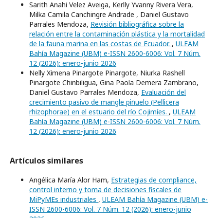
Sarith Anahi Velez Aveiga, Kerlly Yvanny Rivera Vera,
Milka Camila Canchingre Andrade , Daniel Gustavo
Parrales Mendoza,
Revisión bibliográfica sobre la
relación entre la contaminación plástica y la mortalidad
de la fauna marina en las costas de Ecuador.
,
ULEAM
Bahía Magazine (UBM) e-ISSN 2600-6006: Vol. 7 Núm.
12 (2026): enero-junio 2026
Nelly Ximena Pinargote Pinargote, Niurka Rashell
Pinargote Chinbiligua, Gina Paola Demera Zambrano,
Daniel Gustavo Parrales Mendoza,
Evaluación del
crecimiento pasivo de mangle piñuelo (Pellicera
rhizophorae) en el estuario del río Cojimíes.
,
ULEAM
Bahía Magazine (UBM) e-ISSN 2600-6006: Vol. 7 Núm.
12 (2026): enero-junio 2026
Artículos similares
Angélica María Alor Ham,
Estrategias de compliance,
control interno y toma de decisiones fiscales de
MiPyMEs industriales
,
ULEAM Bahía Magazine (UBM) e-
ISSN 2600-6006: Vol. 7 Núm. 12 (2026): enero-junio