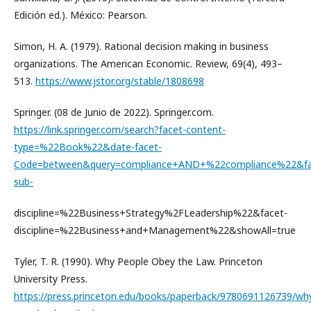
Edición ed.). México: Pearson.
Simon, H. A. (1979). Rational decision making in business
organizations. The American Economic. Review, 69(4), 493–
513.
https://www.jstor.org/stable/1808698
Springer. (08 de Junio de 2022). Springer.com.
https://link.springer.com/search?facet-content-
type=%22Book%22&date-facet-
Code=between&query=compliance+AND+%22compliance%22&fa
sub-
discipline=%22Business+Strategy%2FLeadership%22&facet-
discipline=%22Business+and+Management%22&showAll=true
Tyler, T. R. (1990). Why People Obey the Law. Princeton
University Press.
https://press.princeton.edu/books/paperback/9780691126739/wh