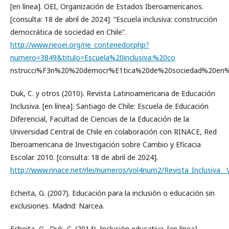
[en línea]. OEI, Organización de Estados Iberoamericanos.
[consulta: 18 de abril de 2024]. “Escuela inclusiva: construcción
democrática de sociedad en Chile”.
http://www.rieoei.org/rie_contenedor.php?
numero=3849&titulo=Escuela%20inclusiva:%20co
nstrucci%F3n%20%20democr%E1tica%20de%20sociedad%20en%
Duk, C. y otros (2010). Revista Latinoamericana de Educación
Inclusiva. [en línea]. Santiago de Chile: Escuela de Educación
Diferencial, Facultad de Ciencias de la Educación de la
Universidad Central de Chile en colaboración con RINACE, Red
Iberoamericana de Investigación sobre Cambio y Eficacia
Escolar. 2010. [consulta: 18 de abril de 2024].
http://www.rinace.net/rlei/numeros/vol4num2/Revista_Inclusiva
Echeita, G. (2007). Educación para la inclusión o educación sin
exclusiones. Madrid: Narcea.
Echeita, G., Duk, C. (2014). Inclusión educativa. [en línea].