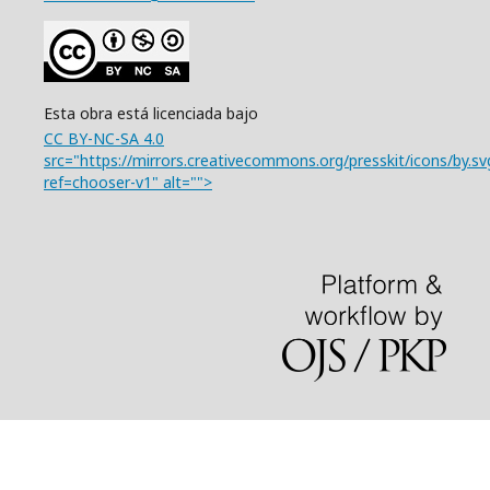
Esta obra está licenciada bajo
CC BY-NC-SA 4.0
src="https://mirrors.creativecommons.org/presskit/icons/by.sv
ref=chooser-v1" alt="">