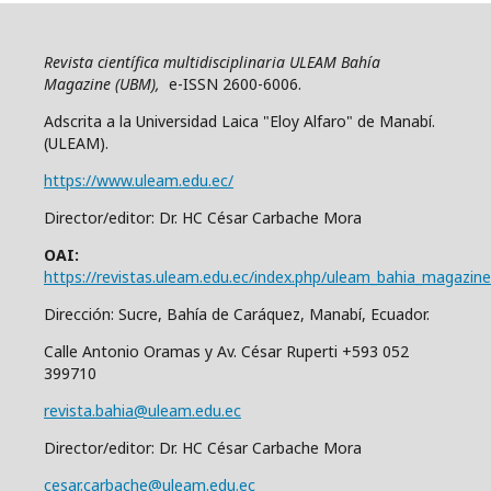
Revista científica multidisciplinaria ULEAM Bahía
Magazine (UBM),
e-ISSN 2600-6006.
Adscrita a la Universidad Laica "Eloy Alfaro" de Manabí.
(ULEAM).
https://www.uleam.edu.ec/
Director/editor: Dr. HC César Carbache Mora
OAI:
https://revistas.uleam.edu.ec/index.php/uleam_bahia_magazine
Dirección: Sucre, Bahía de Caráquez, Manabí, Ecuador.
Calle Antonio Oramas y Av. César Ruperti +593 052
399710
revista.bahia@uleam.edu.ec
Director/editor: Dr. HC César Carbache Mora
cesar.carbache@uleam.edu.ec