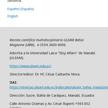
Idioma
Español (España)
English
Revista científica multidisciplinaria ULEAM Bahía
Magazine (UBM),
e-ISSN 2600-6006.
Adscrita a la Universidad Laica "Eloy Alfaro" de Manabí.
(ULEAM).
https://www.uleam.edu.ec/
Director/editor: Dr. HC César Carbache Mora
OAI:
https://revistas.uleam.edu.ec/index.php/uleam_bahia_magazine
Dirección: Sucre, Bahía de Caráquez, Manabí, Ecuador.
Calle Antonio Oramas y Av. César Ruperti +593 052