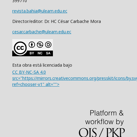
399710
revista.bahia@uleam.edu.ec
Director/editor: Dr. HC César Carbache Mora
cesar.carbache@uleam.edu.ec
Esta obra está licenciada bajo
CC BY-NC-SA 4.0
src="https://mirrors.creativecommons.org/presskit/icons/by.sv
ref=chooser-v1" alt="">