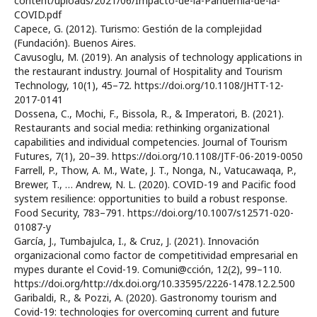
content/uploads/2021/06/Impacto-de-la-Pandemia-de-la-
COVID.pdf
Capece, G. (2012). Turismo: Gestión de la complejidad
(Fundación). Buenos Aires.
Cavusoglu, M. (2019). An analysis of technology applications in
the restaurant industry. Journal of Hospitality and Tourism
Technology, 10(1), 45–72. https://doi.org/10.1108/JHTT-12-
2017-0141
Dossena, C., Mochi, F., Bissola, R., & Imperatori, B. (2021).
Restaurants and social media: rethinking organizational
capabilities and individual competencies. Journal of Tourism
Futures, 7(1), 20–39. https://doi.org/10.1108/JTF-06-2019-0050
Farrell, P., Thow, A. M., Wate, J. T., Nonga, N., Vatucawaqa, P.,
Brewer, T., … Andrew, N. L. (2020). COVID-19 and Pacific food
system resilience: opportunities to build a robust response.
Food Security, 783–791. https://doi.org/10.1007/s12571-020-
01087-y
García, J., Tumbajulca, I., & Cruz, J. (2021). Innovación
organizacional como factor de competitividad empresarial en
mypes durante el Covid-19. Comuni@cción, 12(2), 99–110.
https://doi.org/http://dx.doi.org/10.33595/2226-1478.12.2.500
Garibaldi, R., & Pozzi, A. (2020). Gastronomy tourism and
Covid-19: technologies for overcoming current and future