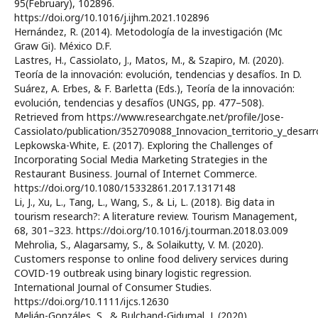
95(February), 102896.
https://doi.org/10.1016/j.ijhm.2021.102896
Hernández, R. (2014). Metodología de la investigación (Mc
Graw Gi). México D.F.
Lastres, H., Cassiolato, J., Matos, M., & Szapiro, M. (2020).
Teoría de la innovación: evolución, tendencias y desafíos. In D.
Suárez, A. Erbes, & F. Barletta (Eds.), Teoría de la innovación:
evolución, tendencias y desafíos (UNGS, pp. 477–508).
Retrieved from https://www.researchgate.net/profile/Jose-
Cassiolato/publication/352709088_Innovacion_territorio_y_desar
Lepkowska-White, E. (2017). Exploring the Challenges of
Incorporating Social Media Marketing Strategies in the
Restaurant Business. Journal of Internet Commerce.
https://doi.org/10.1080/15332861.2017.1317148
Li, J., Xu, L., Tang, L., Wang, S., & Li, L. (2018). Big data in
tourism research?: A literature review. Tourism Management,
68, 301–323. https://doi.org/10.1016/j.tourman.2018.03.009
Mehrolia, S., Alagarsamy, S., & Solaikutty, V. M. (2020).
Customers response to online food delivery services during
COVID-19 outbreak using binary logistic regression.
International Journal of Consumer Studies.
https://doi.org/10.1111/ijcs.12630
Melián-Gonzáles, S., & Bulchand-Gidumal, J. (2020).