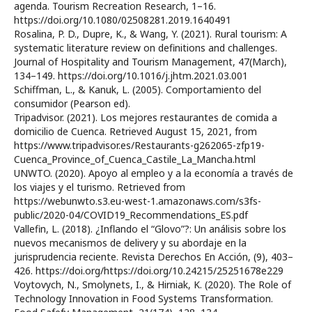
agenda. Tourism Recreation Research, 1–16.
https://doi.org/10.1080/02508281.2019.1640491
Rosalina, P. D., Dupre, K., & Wang, Y. (2021). Rural tourism: A
systematic literature review on definitions and challenges.
Journal of Hospitality and Tourism Management, 47(March),
134–149. https://doi.org/10.1016/j.jhtm.2021.03.001
Schiffman, L., & Kanuk, L. (2005). Comportamiento del
consumidor (Pearson ed).
Tripadvisor. (2021). Los mejores restaurantes de comida a
domicilio de Cuenca. Retrieved August 15, 2021, from
https://www.tripadvisor.es/Restaurants-g262065-zfp19-
Cuenca_Province_of_Cuenca_Castile_La_Mancha.html
UNWTO. (2020). Apoyo al empleo y a la economía a través de
los viajes y el turismo. Retrieved from
https://webunwto.s3.eu-west-1.amazonaws.com/s3fs-
public/2020-04/COVID19_Recommendations_ES.pdf
Vallefin, L. (2018). ¿Inflando el “Glovo”?: Un análisis sobre los
nuevos mecanismos de delivery y su abordaje en la
jurisprudencia reciente. Revista Derechos En Acción, (9), 403–
426. https://doi.org/https://doi.org/10.24215/25251678e229
Voytovych, N., Smolynets, I., & Hirniak, K. (2020). The Role of
Technology Innovation in Food Systems Transformation.