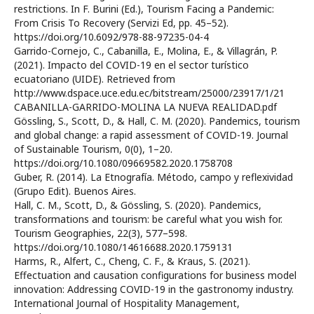
restrictions. In F. Burini (Ed.), Tourism Facing a Pandemic:
From Crisis To Recovery (Servizi Ed, pp. 45–52).
https://doi.org/10.6092/978-88-97235-04-4
Garrido-Cornejo, C., Cabanilla, E., Molina, E., & Villagrán, P.
(2021). Impacto del COVID-19 en el sector turístico
ecuatoriano (UIDE). Retrieved from
http://www.dspace.uce.edu.ec/bitstream/25000/23917/1/21
CABANILLA-GARRIDO-MOLINA LA NUEVA REALIDAD.pdf
Gössling, S., Scott, D., & Hall, C. M. (2020). Pandemics, tourism
and global change: a rapid assessment of COVID-19. Journal
of Sustainable Tourism, 0(0), 1–20.
https://doi.org/10.1080/09669582.2020.1758708
Guber, R. (2014). La Etnografía. Método, campo y reflexividad
(Grupo Edit). Buenos Aires.
Hall, C. M., Scott, D., & Gössling, S. (2020). Pandemics,
transformations and tourism: be careful what you wish for.
Tourism Geographies, 22(3), 577–598.
https://doi.org/10.1080/14616688.2020.1759131
Harms, R., Alfert, C., Cheng, C. F., & Kraus, S. (2021).
Effectuation and causation configurations for business model
innovation: Addressing COVID-19 in the gastronomy industry.
International Journal of Hospitality Management,