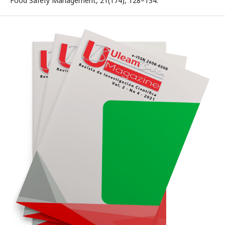
Food Safefy Management, 21(174), 128–134.