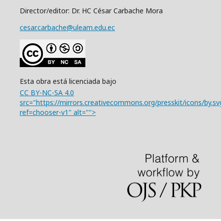
Director/editor: Dr. HC César Carbache Mora
cesar.carbache@uleam.edu.ec
Esta obra está licenciada bajo
CC BY-NC-SA 4.0
src="https://mirrors.creativecommons.org/presskit/icons/by.sv
ref=chooser-v1" alt="">