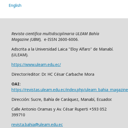
English
Revista científica multidisciplinaria ULEAM Bahía
Magazine (UBM),
e-ISSN 2600-6006.
Adscrita a la Universidad Laica "Eloy Alfaro" de Manabí.
(ULEAM).
https://www.uleam.edu.ec/
Director/editor: Dr. HC César Carbache Mora
OAI:
https://revistas.uleam.edu.ec/index.php/uleam_bahia_magazine
Dirección: Sucre, Bahía de Caráquez, Manabí, Ecuador.
Calle Antonio Oramas y Av. César Ruperti +593 052
399710
revista.bahia@uleam.edu.ec