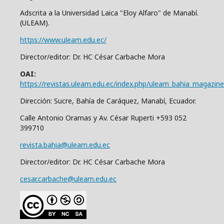
Adscrita a la Universidad Laica "Eloy Alfaro" de Manabí.
(ULEAM).
https://www.uleam.edu.ec/
Director/editor: Dr. HC César Carbache Mora
OAI:
https://revistas.uleam.edu.ec/index.php/uleam_bahia_magazine
Dirección: Sucre, Bahía de Caráquez, Manabí, Ecuador.
Calle Antonio Oramas y Av. César Ruperti +593 052
399710
revista.bahia@uleam.edu.ec
Director/editor: Dr. HC César Carbache Mora
cesar.carbache@uleam.edu.ec