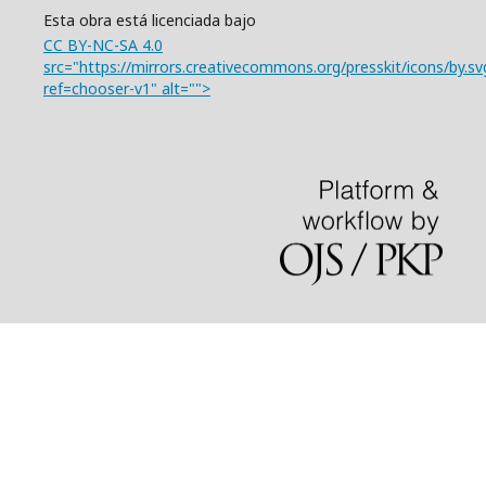
Esta obra está licenciada bajo
CC BY-NC-SA 4.0
src="https://mirrors.creativecommons.org/presskit/icons/by.sv
ref=chooser-v1" alt="">