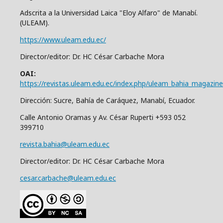
Adscrita a la Universidad Laica "Eloy Alfaro" de Manabí.
(ULEAM).
https://www.uleam.edu.ec/
Director/editor: Dr. HC César Carbache Mora
OAI:
https://revistas.uleam.edu.ec/index.php/uleam_bahia_magazine
Dirección: Sucre, Bahía de Caráquez, Manabí, Ecuador.
Calle Antonio Oramas y Av. César Ruperti +593 052
399710
revista.bahia@uleam.edu.ec
Director/editor: Dr. HC César Carbache Mora
cesar.carbache@uleam.edu.ec