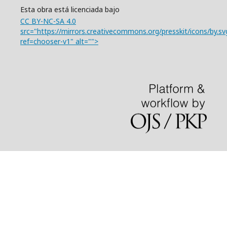
Esta obra está licenciada bajo
CC BY-NC-SA 4.0
src="https://mirrors.creativecommons.org/presskit/icons/by.sv
ref=chooser-v1" alt="">