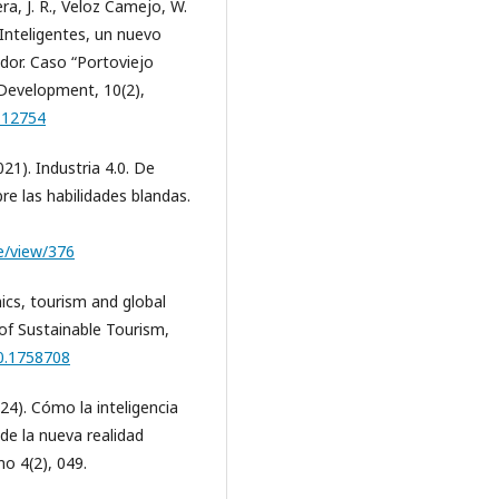
ra, J. R., Veloz Camejo, W.
s Inteligentes, un nuevo
ador. Caso “Portoviejo
Development, 10(2),
2.12754
2021). Industria 4.0. De
bre las habilidades blandas.
le/view/376
mics, tourism and global
of Sustainable Tourism,
20.1758708
024). Cómo la inteligencia
 de la nueva realidad
mo 4(2), 049.