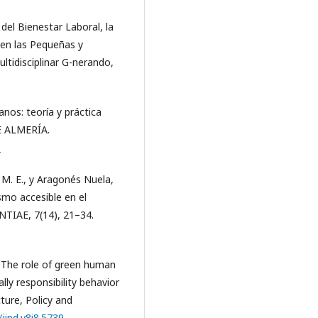
s del Bienestar Laboral, la
 en las Pequeñas y
ltidisciplinar G-nerando,
nos: teoría y práctica
E ALMERÍA.
8
M. E., y Aragonés Nuela,
ismo accesible en el
ENTIAE, 7(14), 21–34.
. The role of green human
y responsibility behavior
ture, Policy and
/jipd.v8i8.5739