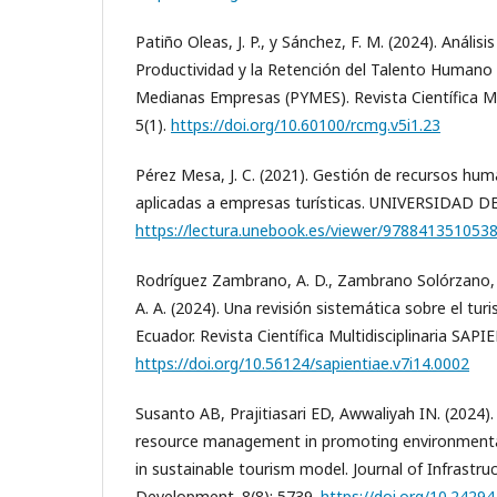
Patiño Oleas, J. P., y Sánchez, F. M. (2024). Análisi
Productividad y la Retención del Talento Humano
Medianas Empresas (PYMES). Revista Científica Mu
5(1).
https://doi.org/10.60100/rcmg.v5i1.23
Pérez Mesa, J. C. (2021). Gestión de recursos huma
aplicadas a empresas turísticas. UNIVERSIDAD D
https://lectura.unebook.es/viewer/978841351053
Rodríguez Zambrano, A. D., Zambrano Solórzano, 
A. A. (2024). Una revisión sistemática sobre el tur
Ecuador. Revista Científica Multidisciplinaria SAPI
https://doi.org/10.56124/sapientiae.v7i14.0002
Susanto AB, Prajitiasari ED, Awwaliyah IN. (2024)
resource management in promoting environmentall
in sustainable tourism model. Journal of Infrastruc
Development. 8(8): 5739.
https://doi.org/10.24294