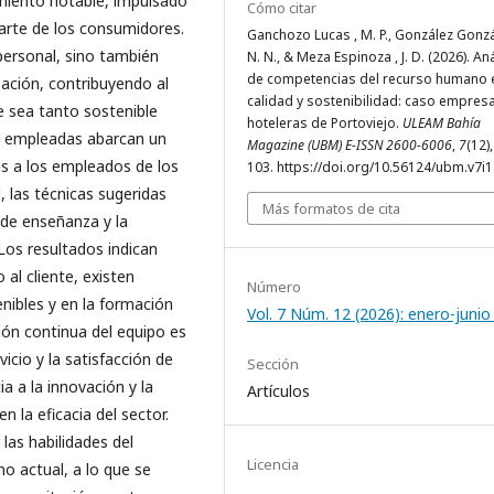
imiento notable, impulsado
Cómo citar
parte de los consumidores.
Ganchozo Lucas , M. P., González Gonzá
personal, sino también
N. N., & Meza Espinoza , J. D. (2026). Aná
de competencias del recurso humano 
ación, contribuyendo al
calidad y sostenibilidad: caso empres
e sea tanto sostenible
hoteleras de Portoviejo.
ULEAM Bahía
s empleadas abarcan un
Magazine (UBM) E-ISSN 2600-6006
,
7
(12)
s a los empleados de los
103. https://doi.org/10.56124/ubm.v7i
, las técnicas sugeridas
Más formatos de cita
 de enseñanza y la
 Los resultados indican
 al cliente, existen
Número
nibles y en la formación
Vol. 7 Núm. 12 (2026): enero-juni
ión continua del equipo es
vicio y la satisfacción de
Sección
ia a la innovación y la
Artículos
n la eficacia del sector.
 las habilidades del
Licencia
o actual, a lo que se