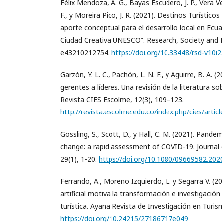
Félix Mendoza, Á. G., Bayas Escudero, J. P., Vera Ve
F., y Moreira Pico, J. R. (2021). Destinos Turístico
aporte conceptual para el desarrollo local en Ecu
Ciudad Creativa UNESCO”. Research, Society and 
e43210212754.
https://doi.org/10.33448/rsd-v10i
Garzón, Y. L. C., Pachón, L. N. F., y Aguirre, B. A. (
gerentes a líderes. Una revisión de la literatura so
Revista CIES Escolme, 12(3), 109–123.
http://revista.escolme.edu.co/index.php/cies/artic
Gössling, S., Scott, D., y Hall, C. M. (2021). Pande
change: a rapid assessment of COVID-19. Journal 
29(1), 1-20.
https://doi.org/10.1080/09669582.20
Ferrando, A., Moreno Izquierdo, L. y Segarra V. (2
artificial motiva la transformación e investigación
turística. Ayana Revista de Investigación en Turis
https://doi.org/10.24215/27186717e049