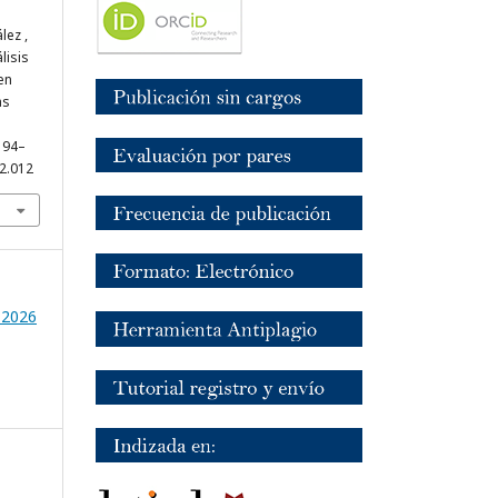
lez ,
lisis
en
as
, 94–
12.012
o 2026