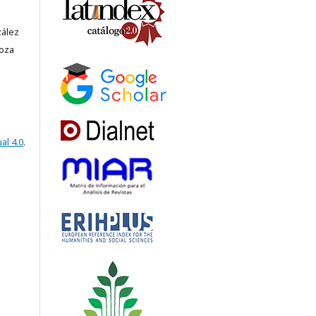
zález
noza
al 4.0
.