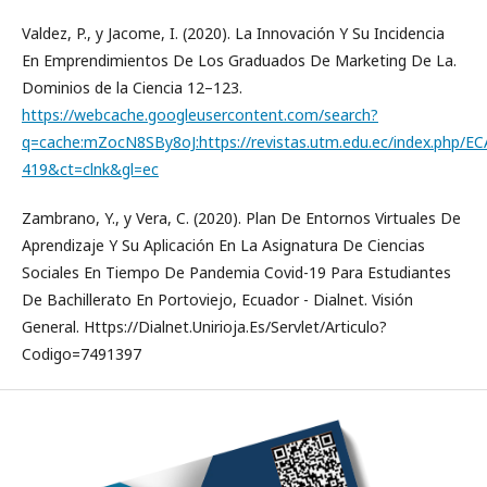
Valdez, P., y Jacome, I. (2020). La Innovación Y Su Incidencia
En Emprendimientos De Los Graduados De Marketing De La.
Dominios de la Ciencia 12–123.
https://webcache.googleusercontent.com/search?
q=cache:mZocN8SBy8oJ:https://revistas.utm.edu.ec/index.php/E
419&ct=clnk&gl=ec
Zambrano, Y., y Vera, C. (2020). Plan De Entornos Virtuales De
Aprendizaje Y Su Aplicación En La Asignatura De Ciencias
Sociales En Tiempo De Pandemia Covid-19 Para Estudiantes
De Bachillerato En Portoviejo, Ecuador - Dialnet. Visión
General. Https://Dialnet.Unirioja.Es/Servlet/Articulo?
Codigo=7491397