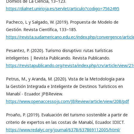
Domios de La Ciencia, 13–123.
https://dialnet.unirioja.es/servlet/articulo?codigo=7562495
Pacheco, L y Salgado, W. (2019). Propuesta de Modelo de
Gestión. Revista Científica, 133–185.
https://revista.sudamericano.edu.ec/index.php/convergence/articl
Pesantez, P. (2020). Turismo disruptivo: rutas turísticas
inteligentes | Revista Publicando. Revista Publicando.
https://revistapublicando.org/revista/index.php/crv/article/view/2
Petrus, M., y Aranda, M. (2020). Vista de la Metodología para
la Gestión Integrada e Inteligente de Destinos Turísticos en
Manabí - Ecuador. JPBReview.
https://www.openaccessojs.com/JBReview/article/view/208/pdf
Proaño, P. (2019). Evaluación del turismo sostenible a partir de
criterio de expertos en las costas de Manabí, Ecuador. IDICT.
https://www.redalyc.org/journal/6378/637869112005/html/