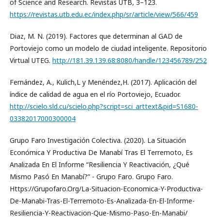
of Science and Research. Revistas UTB, 3–123.
https://revistas.utb.edu.ec/index.php/sr/article/view/566/459
Diaz, M. N. (2019). Factores que determinan al GAD de
Portoviejo como un modelo de ciudad inteligente. Repositorio
Virtual UTEG.
http://181.39.139.68:8080/handle/123456789/252
Fernández, A., Kulich,L y Menéndez,H. (2017). Aplicación del
índice de calidad de agua en el río Portoviejo, Ecuador.
http://scielo.sld.cu/scielo.php?script=sci_arttext&pid=S1680-
03382017000300004
Grupo Faro Investigación Colectiva. (2020). La Situación
Económica Y Productiva De Manabí Tras El Terremoto, Es
Analizada En El Informe “Resiliencia Y Reactivación, ¿Qué
Mismo Pasó En Manabí?” - Grupo Faro. Grupo Faro.
Https://Grupofaro.Org/La-Situacion-Economica-Y-Productiva-
De-Manabi-Tras-El-Terremoto-Es-Analizada-En-El-Informe-
Resiliencia-Y-Reactivacion-Que-Mismo-Paso-En-Manabi/