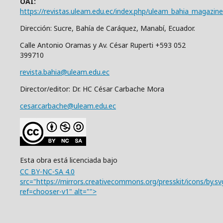
OAI:
https://revistas.uleam.edu.ec/index.php/uleam_bahia_magazine
Dirección: Sucre, Bahía de Caráquez, Manabí, Ecuador.
Calle Antonio Oramas y Av. César Ruperti +593 052
399710
revista.bahia@uleam.edu.ec
Director/editor: Dr. HC César Carbache Mora
cesar.carbache@uleam.edu.ec
Esta obra está licenciada bajo
CC BY-NC-SA 4.0
src="https://mirrors.creativecommons.org/presskit/icons/by.sv
ref=chooser-v1" alt="">