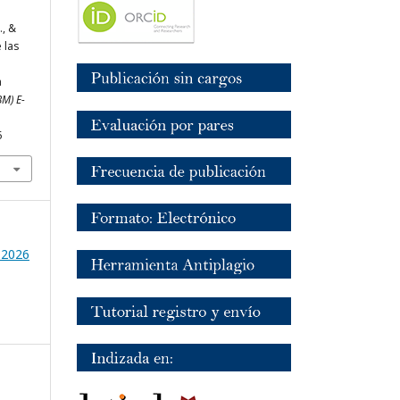
., &
e las
a
M) E-
5
o 2026