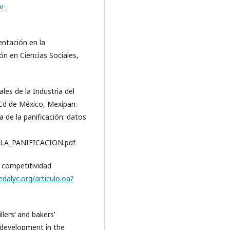
v-
entación en la
ón en Ciencias Sociales,
es de la Industria del
 Cd de México, Mexipan.
ia de la panificación: datos
E_LA_PANIFICACION.pdf
a competitividad
edalyc.org/articulo.oa?
llers’ and bakers’
 development in the