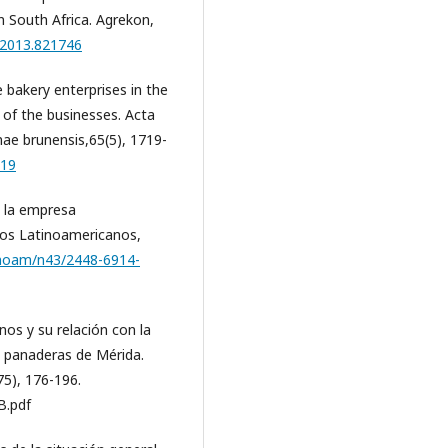
in South Africa. Agrekon,
.2013.821746
e bakery enterprises in the
 of the businesses. Acta
anae brunensis,65(5), 1719-
719
e la empresa
ios Latinoamericanos,
tinoam/n43/2448-6914-
nos y su relación con la
 panaderas de Mérida.
75), 176-196.
B.pdf