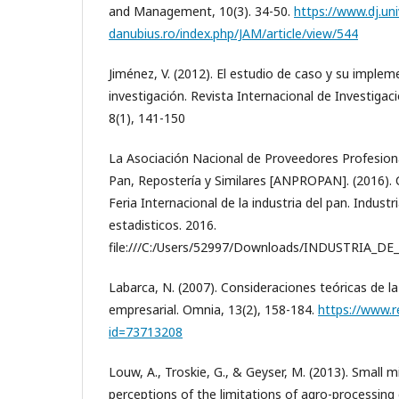
and Management, 10(3). 34-50.
https://www.dj.uni
danubius.ro/index.php/JAM/article/view/544
Jiménez, V. (2012). El estudio de caso y su implem
investigación. Revista Internacional de Investigaci
8(1), 141-150
La Asociación Nacional de Proveedores Profesional
Pan, Repostería y Similares [ANPROPAN]. (2016).
Feria Internacional de la industria del pan. Industr
estadisticos. 2016.
file:///C:/Users/52997/Downloads/INDUSTRIA_D
Labarca, N. (2007). Consideraciones teóricas de l
empresarial. Omnia, 13(2), 158-184.
https://www.r
id=73713208
Louw, A., Troskie, G., & Geyser, M. (2013). Small mi
perceptions of the limitations of agro-processing