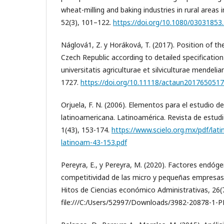
wheat-milling and baking industries in rural areas 
52(3), 101–122.
https://doi.org/10.1080/03031853
Náglová1, Z. y Horáková, T. (2017). Position of th
Czech Republic according to detailed specification
universitatis agriculturae et silviculturae mendeli
1727.
https://doi.org/10.11118/actaun201765051
Orjuela, F. N. (2006). Elementos para el estudio d
latinoamericana. Latinoamérica. Revista de estud
1(43), 153-174.
https://www.scielo.org.mx/pdf/la
latinoam-43-153.pdf
Pereyra, E., y Pereyra, M. (2020). Factores endóge
competitividad de las micro y pequeñas empresas
Hitos de Ciencias económico Administrativas, 26(
file:///C:/Users/52997/Downloads/3982-20878-1-P