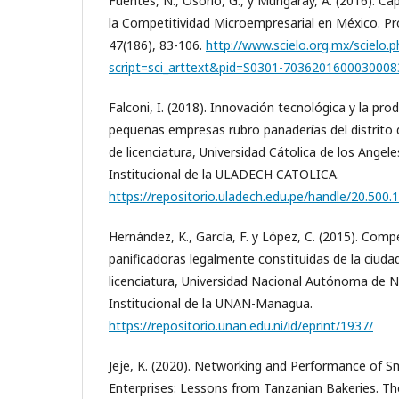
Fuentes, N., Osorio, G., y Mungaray, A. (2016). Ca
la Competitividad Microempresarial en México. Pr
47(186), 83-106.
http://www.scielo.org.mx/scielo.
script=sci_arttext&pid=S0301-703620160003000
Falconi, I. (2018). Innovación tecnológica y la pro
pequeñas empresas rubro panaderías del distrito 
de licenciatura, Universidad Cátolica de los Angel
Institucional de la ULADECH CATOLICA.
https://repositorio.uladech.edu.pe/handle/20.500
Hernández, K., García, F. y López, C. (2015). Comp
panificadoras legalmente constituidas de la ciudad 
licenciatura, Universidad Nacional Autónoma de N
Institucional de la UNAN-Managua.
https://repositorio.unan.edu.ni/id/eprint/1937/
Jeje, K. (2020). Networking and Performance of 
Enterprises: Lessons from Tanzanian Bakeries. Th