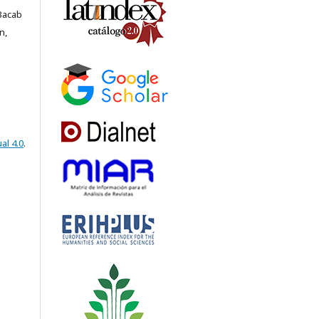
Bacab
n,
al 4.0
.