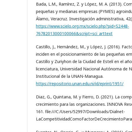
Bada, L.M., Ramírez, Z. y López, M. A. (2013). Com
pequeñas y medianas empresas (PYMES) agroindust
Álamo, Veracruz. Investigación administrativa, 42(
https://www.scielo.org.mx/scielo.php?pid=S2448-
76782013000100066&script=sci_arttext
Castillo, J., Hernández, M., y López, J. (2016). Fa
inciden en el posicionamiento de las pequeñas em
Castillo y Zuriyhon de la Ciudad de Estelí en el año
licenciatura, Universidad Nacional Autónoma de N
Institucional de la UNAN-Managua.
https://repositorio.unan.edu.ni/id/eprint/1951/
Diaz, G., Quintana, M. y Fierro, D. (2021). La com
crecimiento para las organizaciones. INNOVA Resea
161. file:///C:/Users/52997/Downloads/Dialnet-
LaCompetitividadComoFactorDeCrecimientoPara