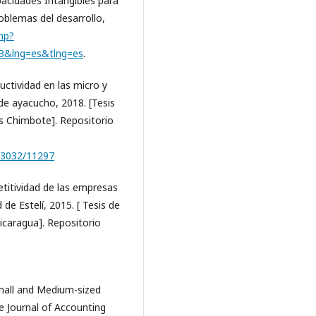
pacidades Intangibles para
oblemas del desarrollo,
php?
83&lng=es&tlng=es
.
ductividad en las micro y
de ayacucho, 2018. [Tesis
es Chimbote]. Repositorio
.13032/11297
etitividad de las empresas
de Estelí, 2015. [ Tesis de
icaragua]. Repositorio
Small and Medium-sized
e Journal of Accounting