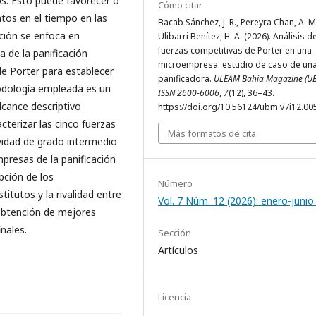
s. Esto puede favorecer o
Cómo citar
tos en el tiempo en las
Bacab Sánchez, J. R., Pereyra Chan, A. M
ción se enfoca en
Ulibarri Benítez, H. A. (2026). Análisis d
fuerzas competitivas de Porter en una
 de la panificación
microempresa: estudio de caso de un
de Porter para establecer
panificadora.
ULEAM Bahía Magazine (UB
todología empleada es un
ISSN 2600-6006
,
7
(12), 36–43.
lcance descriptivo
https://doi.org/10.56124/ubm.v7i12.00
cterizar las cinco fuerzas
Más formatos de cita
vidad de grado intermedio
presas de la panificación
pción de los
Número
itutos y la rivalidad entre
Vol. 7 Núm. 12 (2026): enero-juni
 obtención de mejores
nales.
Sección
Artículos
Licencia