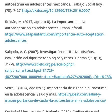
autoestima en adolescentes mexicanos. Trabajo Social hoy,
(78), 7-27.
http://dx.doi.org/10.12960/TSH.2016.0007
Roldán, M. (2017, agosto 8). La importancia de la
autoaceptación en adolescentes. Etapa infantil.
https://www.etapainfantil.com/importancia-auto-aceptacion-
adolescentes
Salgado, A. C. (2007). Investigación cualitativa: diseños,
evaluación del rigor metodológico y retos. Liberabit, 13(13),
71-78.
http://www.scielo.org.pe/scielo.php?
script=sci_arttext&pid=S1729-
48272007000100009#:~:text=Baptista%2C%202006).-,Dise%C
Serra, J. (2024, agosto 1). Importancia de cuidar la autoestima
en la adolescencia. Salud y más.
https://jupsin.com/salud-y-
mas/importancia-de-cuidar-la-autoestima-en-la-adolescencia/
Sociedad Mexicana de Psicología. (2010). Código ético del