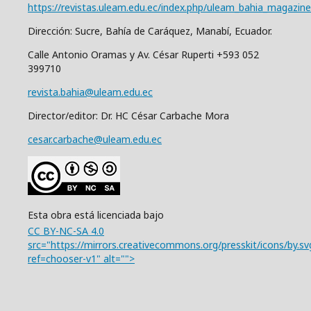
https://revistas.uleam.edu.ec/index.php/uleam_bahia_magazine
Dirección: Sucre, Bahía de Caráquez, Manabí, Ecuador.
Calle Antonio Oramas y Av. César Ruperti +593 052
399710
revista.bahia@uleam.edu.ec
Director/editor: Dr. HC César Carbache Mora
cesar.carbache@uleam.edu.ec
Esta obra está licenciada bajo
CC BY-NC-SA 4.0
src="https://mirrors.creativecommons.org/presskit/icons/by.sv
ref=chooser-v1" alt="">