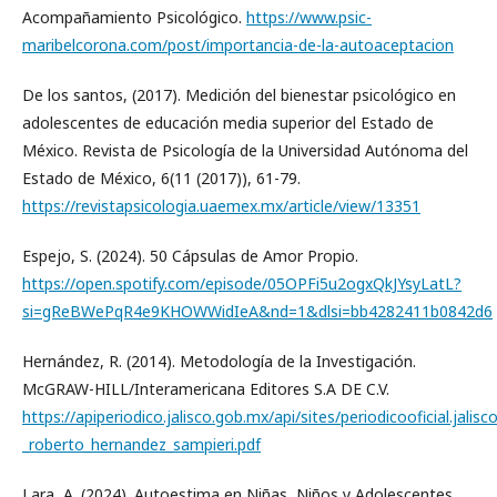
Acompañamiento Psicológico.
https://www.psic-
maribelcorona.com/post/importancia-de-la-autoaceptacion
De los santos, (2017). Medición del bienestar psicológico en
adolescentes de educación media superior del Estado de
México. Revista de Psicología de la Universidad Autónoma del
Estado de México, 6(11 (2017)), 61-79.
https://revistapsicologia.uaemex.mx/article/view/13351
Espejo, S. (2024). 50 Cápsulas de Amor Propio.
https://open.spotify.com/episode/05OPFi5u2ogxQkJYsyLatL?
si=gReBWePqR4e9KHOWWidIeA&nd=1&dlsi=bb4282411b0842d6
Hernández, R. (2014). Metodología de la Investigación.
McGRAW-HILL/Interamericana Editores S.A DE C.V.
https://apiperiodico.jalisco.gob.mx/api/sites/periodicooficial.jali
_roberto_hernandez_sampieri.pdf
Lara, A. (2024). Autoestima en Niñas, Niños y Adolescentes