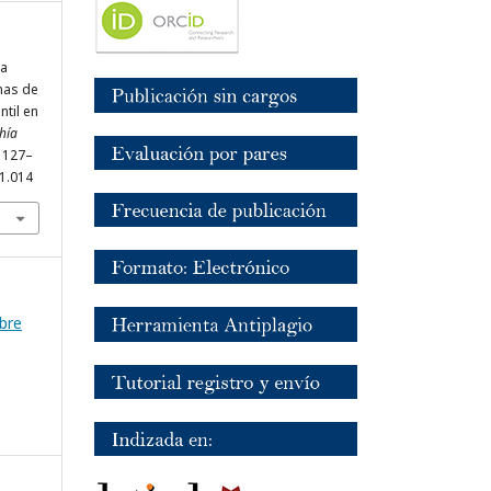
la
mas de
ntil en
hía
, 127–
11.014
mbre