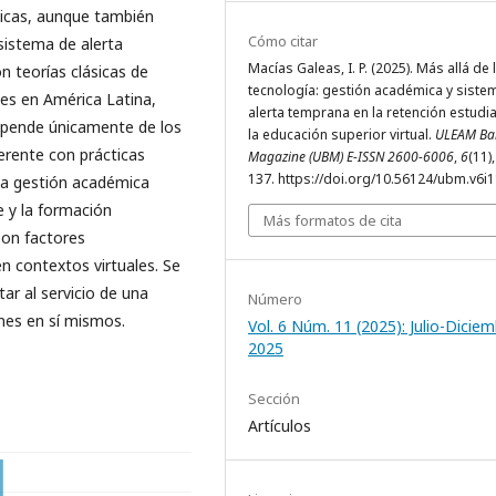
gicas, aunque también
Cómo citar
sistema de alerta
Macías Galeas, I. P. (2025). Más allá de 
n teorías clásicas de
tecnología: gestión académica y siste
tes en América Latina,
alerta temprana en la retención estudia
epende únicamente de los
la educación superior virtual.
ULEAM Ba
erente con prácticas
Magazine (UBM) E-ISSN 2600-6006
,
6
(11)
137. https://doi.org/10.56124/ubm.v6i
la gestión académica
 y la formación
Más formatos de cita
son factores
n contextos virtuales. Se
ar al servicio de una
Número
nes en sí mismos.
Vol. 6 Núm. 11 (2025): Julio-Dicie
2025
Sección
Artículos