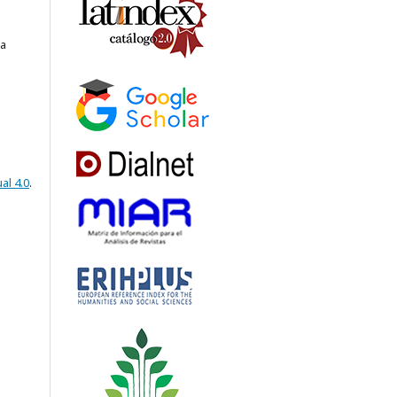
ia
al 4.0
.