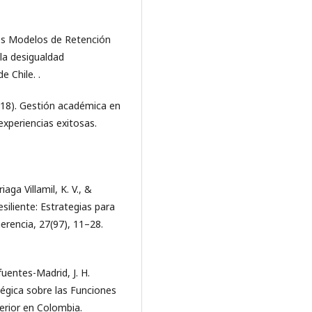
 los Modelos de Retención
 la desigualdad
e Chile. .
2018). Gestión académica en
experiencias exitosas.
aga Villamil, K. V., &
siliente: Estrategias para
erencia, 27(97), 11–28.
fuentes-Madrid, J. H.
tégica sobre las Funciones
erior en Colombia.