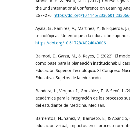
Arnold, K. E., & Pistilli, M. D. (2012). Course signa
the 2nd International Conference on Learning An
267–270.
https://doi.org/10.1145/2330601.233066
Ayala, G., Ramírez, A., Martínez, Y., & Figueroa, J.
tecnológicas: Un enfoque a la educación superior. 
https://doi.org/10.61728/AE24040006
Balmori, E., Garza, M., & Reyes, E. (2022). El mod
como base para la planeación institucional: El cas
Educación Superior Tecnológica. XI Congreso Naci
Educativa. Sujetos de la educación.
Bandera, L., Vergara, I., González, T., & Senú, I. (
académica para la integración de los procesos su
del estudiante de Medicina. Medisan.
Barrientos, N., Yánez, V., Barrueto, E., & Aparicio, 
educación virtual, impactos en el proceso formativ