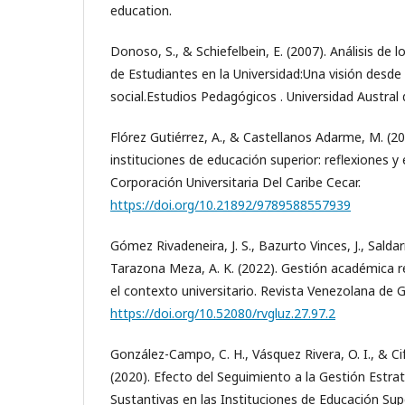
education.
Donoso, S., & Schiefelbein, E. (2007). Análisis de
de Estudiantes en la Universidad:Una visión desde
social.Estudios Pedagógicos . Universidad Austral d
Flórez Gutiérrez, A., & Castellanos Adarme, M. (
instituciones de educación superior: reflexiones y 
Corporación Universitaria Del Caribe Cecar.
https://doi.org/10.21892/9789588557939
Gómez Rivadeneira, J. S., Bazurto Vinces, J., Saldarri
Tarazona Meza, A. K. (2022). Gestión académica re
el contexto universitario. Revista Venezolana de G
https://doi.org/10.52080/rvgluz.27.97.2
González-Campo, C. H., Vásquez Rivera, O. I., & Ci
(2020). Efecto del Seguimiento a la Gestión Estra
Sustantivas en las Instituciones de Educación Sup