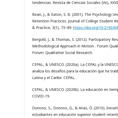
tendencias. Revista de Ciencias Sociales (Ve), XXVII
Bean, J., & Eaton, S. B. (2001). The Psychology Un
Retention Practices. Journal of College Student R
& Practice, 3(1), 73–89.
https://doi.org/10.2190/
Bergold, J., & Thomas, S. (2012). Participatory R
Methodological Approach in Motion . Forum Quali
Forum: Qualitative Social Research.
CEPAL, & UNESCO. (2020a). La CEPAL y la UNESC
analiza los desafíos para la educación que ha tra
Latina y el Caribe. CEPAL.
CEPAL, & UNESCO. (2020b). La educación en tiem
COVID-19.
Donoso, S., Donoso, G., & Arias, Ó. (2010). Iniciat
estudiantes en educación superior student retentio