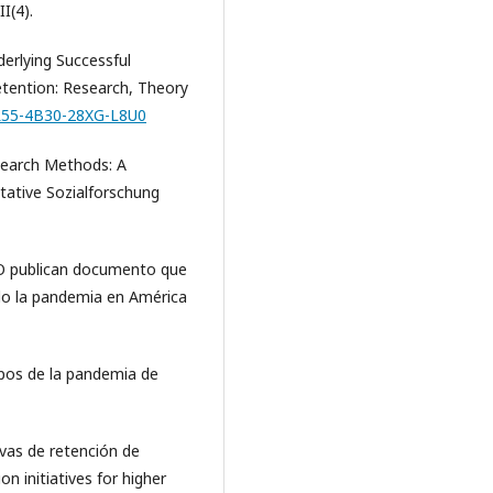
I(4).
derlying Successful
etention: Research, Theory
6R55-4B30-28XG-L8U0
esearch Methods: A
tative Sozialforschung
O publican documento que
ído la pandemia en América
pos de la pandemia de
ivas de retención de
n initiatives for higher