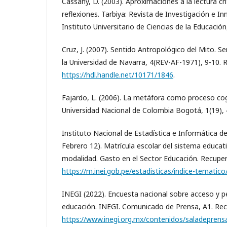
Cassany, D. (2003). Aproximaciones a la lectura crí
reflexiones. Tarbiya: Revista de Investigación e I
Instituto Universitario de Ciencias de la Educación,
Cruz, J. (2007). Sentido Antropológico del Mito. Se
la Universidad de Navarra, 4(REV-AF-1971), 9-10.
https://hdl.handle.net/10171/1846
.
Fajardo, L. (2006). La metáfora como proceso cog
Universidad Nacional de Colombia Bogotá, 1(19), 
Instituto Nacional de Estadística e Informática d
Febrero 12). Matrícula escolar del sistema educati
modalidad. Gasto en el Sector Educación. Recupe
https://m.inei.gob.pe/estadisticas/indice-tematic
INEGI (2022). Encuesta nacional sobre acceso y p
educación. INEGI. Comunicado de Prensa, A1. Re
https://www.inegi.org.mx/contenidos/saladepren