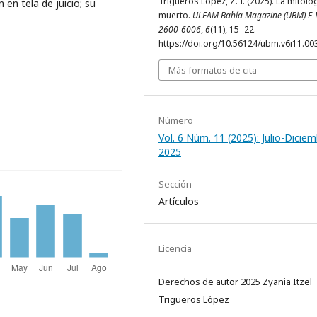
Trigueros López, Z. I. (2025). La mitolo
 en tela de juicio; su
muerto.
ULEAM Bahía Magazine (UBM) E-
2600-6006
,
6
(11), 15–22.
https://doi.org/10.56124/ubm.v6i11.00
Más formatos de cita
Número
Vol. 6 Núm. 11 (2025): Julio-Dicie
2025
Sección
Artículos
Licencia
Derechos de autor 2025 Zyania Itzel
Trigueros López