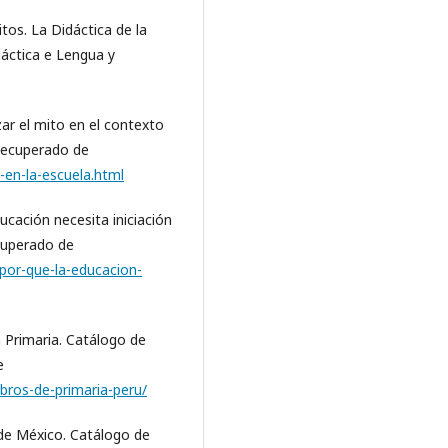
tos. La Didáctica de la
dáctica e Lengua y
zar el mito en el contexto
Recuperado de
-en-la-escuela.html
ucación necesita iniciación
cuperado de
por-que-la-educacion-
 Primaria. Catálogo de
e
ibros-de-primaria-peru/
 de México. Catálogo de