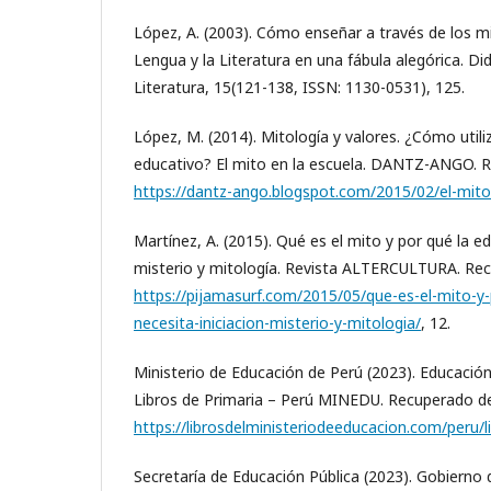
López, A. (2003). Cómo enseñar a través de los mi
Lengua y la Literatura en una fábula alegórica. Di
Literatura, 15(121-138, ISSN: 1130-0531), 125.
López, M. (2014). Mitología y valores. ¿Cómo utili
educativo? El mito en la escuela. DANTZ-ANGO. 
https://dantz-ango.blogspot.com/2015/02/el-mito
Martínez, A. (2015). Qué es el mito y por qué la ed
misterio y mitología. Revista ALTERCULTURA. Re
https://pijamasurf.com/2015/05/que-es-el-mito-y-
necesita-iniciacion-misterio-y-mitologia/
, 12.
Ministerio de Educación de Perú (2023). Educación
Libros de Primaria – Perú MINEDU. Recuperado d
https://librosdelministeriodeeducacion.com/peru/l
Secretaría de Educación Pública (2023). Gobierno