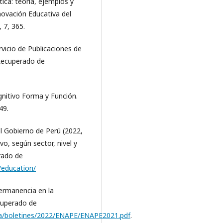
tica: teoría, ejemplos y
nnovación Educativa del
 7, 365.
rvicio de Publicaciones de
 Recuperado de
nitivo Forma y Función.
49.
el Gobierno de Perú (2022,
vo, según sector, nivel y
rado de
o/education/
ermanencia en la
cuperado de
sa/boletines/2022/ENAPE/ENAPE2021.pdf
.