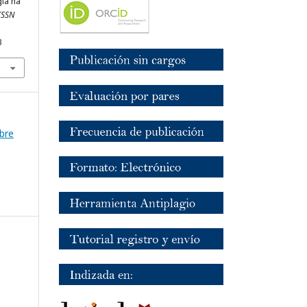
gía ha
ISSN
3
mbre