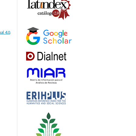
al 4.0
.